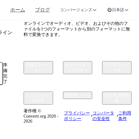
ホーム
ブログ
コンバージョンズ
日本語
Convertr.org
オンラインでオーディオ、ビデオ、およびその他のフ
ァイルを1つのフォーマットから別のフォーマットに無
ライン
料で変換できます。
画像コンバー
オーディオコ
ビデオコンバ
準
ター
ンバーター
ータ
備
完
了
ドキュメント
開発者ツール
会社＆法的情
＆PDF
報
著作権 ©
プライバシー
コンバータ
ご利用
•
•
Convertr.org 2020 -
ポリシー
の安全性
条件
2026