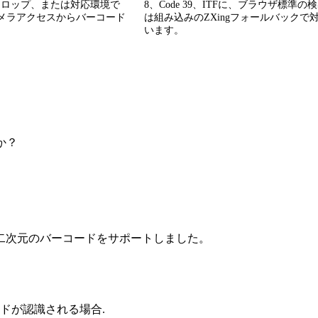
ドロップ、または対応環境で
8、Code 39、ITFに、ブラウザ標準の
diaカメラアクセスからバーコード
は組み込みのZXingフォールバックで
。
います。
か？
二次元のバーコードをサポートしました。
ドが認識される場合.