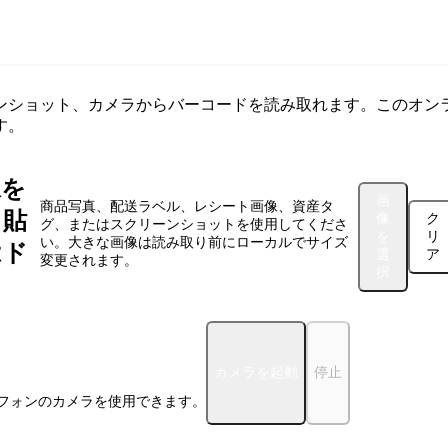
ャナー
ンショット、カメラからバーコードを読み取れます。このオン
す。
像を
画
商品写真、配送ラベル、レシート画像、資産タ
、貼
像
ク
グ、またはスクリーンショットを使用してくださ
を
リ
い。大きな画像は読み取り前にローカルでサイズ
はド
選
ア
変更されます。
択
カメラを起動
停止
フォンのカメラを使用できます。