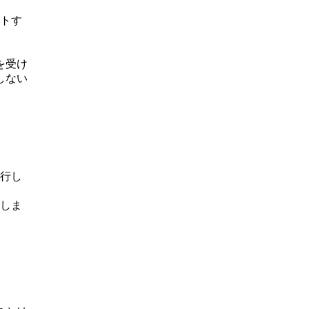
トす
を受け
しない
行し
しま