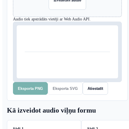
Izvēlieties audio
Audio tiek apstrādāts vietēji ar Web Audio API.
Eksporta PNG
Eksporta SVG
Atiestatīt
Kā izveidot audio viļņu formu
Sēdi 1
Sēdi 2