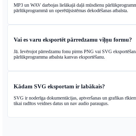
MP3 un WAV darbojas lielākajā daļā mūsdienu pārlūkprogram
pārlūkprogrammā un operētājsistēmas dekodēšanas atbalsta.
Vai es varu eksportēt pārredzamu viļņu formu?
Jā. Ievērojot pārredzamu fonu pirms PNG vai SVG eksportēšan
pārlūkprogramma atbalsta kanvas eksportēšanu.
Kādam SVG eksportam ir labākais?
SVG ir noderīga dokumentācijas, aptveršanas un grafikas rīkiem,
tikai radītos veidnes datus un nav audio paraugus.