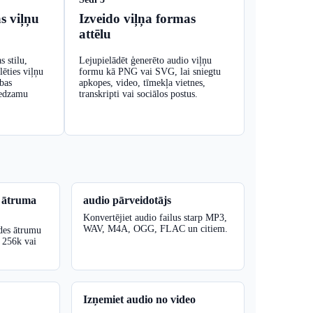
s viļņu
Izveido viļņa formas
attēlu
s stilu,
Lejupielādēt ģenerēto audio viļņu
lēties viļņu
formu kā PNG vai SVG, lai sniegtu
bas
apkopes, video, tīmekļa vietnes,
redzamu
transkripti vai sociālos postus.
s ātruma
audio pārveidotājs
Konvertējiet audio failus starp MP3,
WAV, M4A, OGG, FLAC un citiem.
ides ātrumu
 256k vai
Izņemiet audio no video