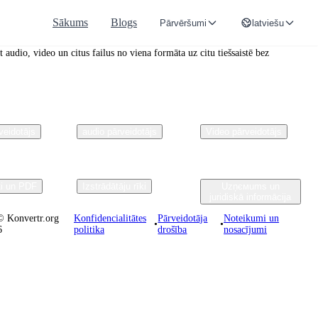
Sākums
Blogs
Pārvēršumi
latviešu
r.org
 audio, video un citus failus no viena formāta uz citu tiešsaistē bez
veidotājs
audio pārveidotājs
Video pārveidotājs
i un PDF
Izstrādātāju rīki
Uzņємums un
juridiskā informācija
© Konvertr.org
Konfidencialitātes
Pārveidotāja
Noteikumi un
•
•
6
politika
drošība
nosacījumi