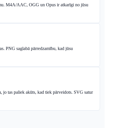
mu. M4A/AAC, OGG un Opus ir atkarīgi no jūsu
as. PNG saglabā pārredzamību, kad jūsu
 jo tas paliek akūts, kad tiek pārveidots. SVG satur