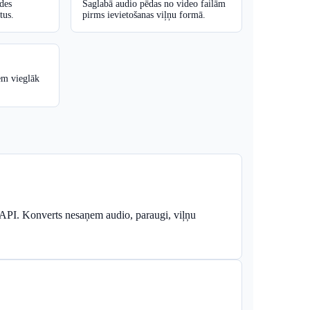
des
Saglabā audio pēdas no video failām
tus.
pirms ievietošanas viļņu formā.
em vieglāk
s API. Konverts nesaņem audio, paraugi, viļņu