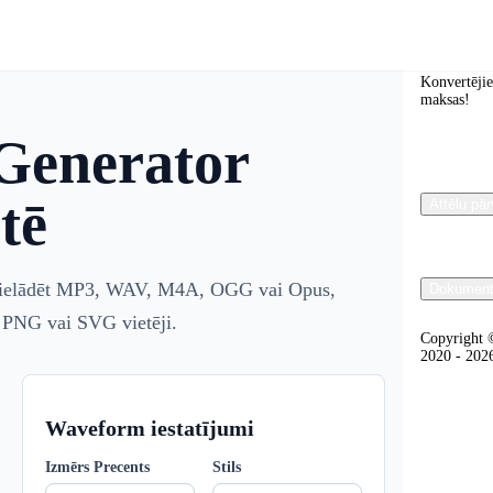
Convert
Konvertējiet
maksas!
Generator
tē
Attēlu pār
ejupielādēt MP3, WAV, M4A, OGG vai Opus,
Dokument
ēt PNG vai SVG vietēji.
Copyright 
2020 - 202
Waveform iestatījumi
Izmērs Precents
Stils