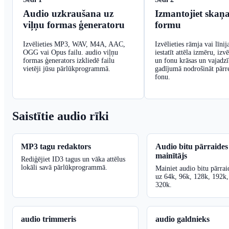
Audio uzkraušana uz
Izmantojiet skaņa
viļņu formas ģeneratoru
formu
Izvēlieties MP3, WAV, M4A, AAC,
Izvēlieties rāmja vai līnija
OGG vai Opus failu. audio viļņu
iestatīt attēla izmēru, izvē
formas ģenerators izkliedē failu
un fonu krāsas un vajadzī
vietēji jūsu pārlūkprogrammā.
gadījumā nodrošināt pār
fonu.
Saistītie audio rīki
MP3 tagu redaktors
Audio bitu pārraide
mainītājs
Rediģējiet ID3 tagus un vāka attēlus
lokāli savā pārlūkprogrammā.
Mainiet audio bitu pārra
uz 64k, 96k, 128k, 192k,
320k.
audio trimmeris
audio galdnieks