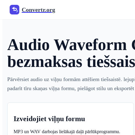
Convertr.org
Audio Waveform 
bezmaksas tiešsais
Pārvērsiet audio uz viļņu formām attēliem tiešsaistē. l
padarīt tīru skaņas viļņa formu, pielāgot stilu un eksport
Izveidojiet viļņu formu
MP3 un WAV darbojas lielākajā daļā pārlūkprogrammu.