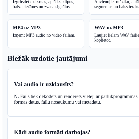
Izgrieziet dziesmas, aplādes klipus,
Apvienojiet mūziku, aplā
balss piezīmes un zvana signālus.
segmentus un balss ieraks
MP4 uz MP3
WAV uz MP3
Izņemt MP3 audio no video failām.
Ļaujiet lielām WAV faili
koplietot.
Biežāk uzdotie jautājumi
Vai audio ir uzklausīts?
N. Fails tiek dekodēts un renderēts vietēji ar pārlūkprogramma
formas datus, failu nosaukumu vai metadatu.
Kādi audio formāti darbojas?