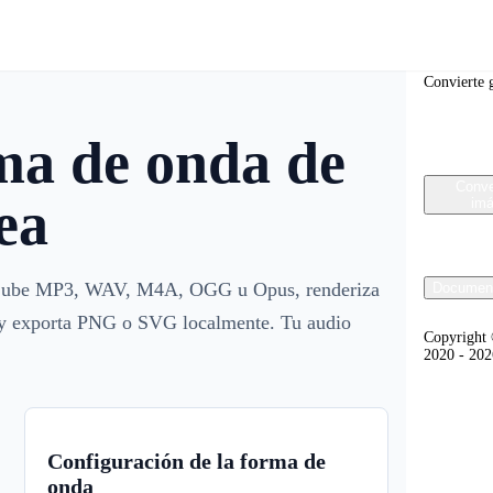
Convert
Convierte g
ma de onda de
Conve
ea
im
a. Sube MP3, WAV, M4A, OGG u Opus, renderiza
Documen
lo y exporta PNG o SVG localmente. Tu audio
Copyright 
2020 - 20
Configuración de la forma de
onda