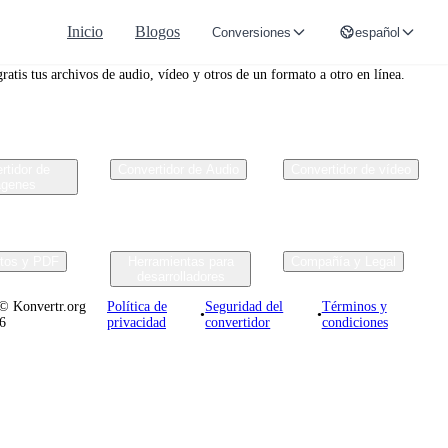
Inicio
Blogos
Conversiones
español
r.org
ratis tus archivos de audio, vídeo y otros de un formato a otro en línea.
rtidor de
Convertidor de Audio
Convertidor de vídeo
ágenes
tos y PDF
Herramientas para
Compañía y Legal
desarrolladores
© Konvertr.org
Política de
Seguridad del
Términos y
•
•
26
privacidad
convertidor
condiciones