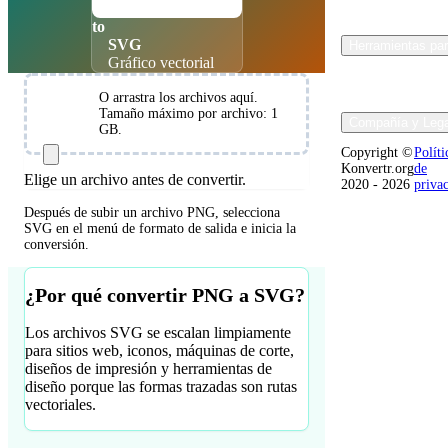
Imagen rasterizada
to
SVG
Herramientas par
Gráfico vectorial
O arrastra los archivos aquí.
Elija los
Tamaño máximo por archivo: 1
archivos
Compañía y Lega
GB.
Copyright ©
Políti
Konvertr.org
de
Elige un archivo antes de convertir.
2020 - 2026
priva
Después de subir un archivo PNG, selecciona
SVG en el menú de formato de salida e inicia la
conversión.
¿Por qué convertir PNG a SVG?
Los archivos SVG se escalan limpiamente
para sitios web, iconos, máquinas de corte,
diseños de impresión y herramientas de
diseño porque las formas trazadas son rutas
vectoriales.