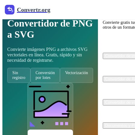
Convertr.org
Vectorizador de imágenes gratuito
Convertr.org
Convertidor de PNG
Convierte gratis tu
otros de un formato
a SVG
Convierte imágenes PNG a archivos SVG
vectoriales en línea. Gratis, rápido y sin
Convertidor de 
necesidad de registrarse.
Sin
Conversión
Vectorización
registro
por lotes
Convertidor de A
Convertidor de v
Documentos y 
PNG