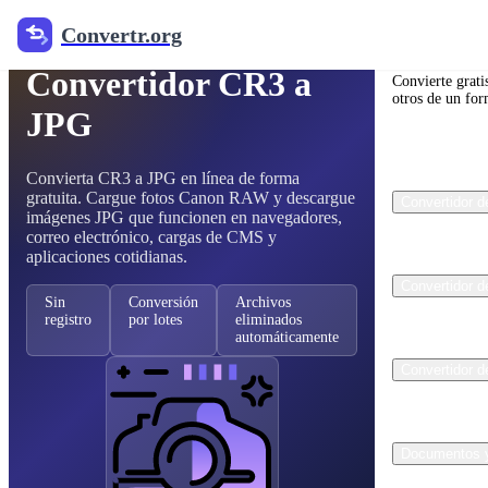
Convertr.org
Convertidor de imágenes RAW gratuito
Convertr.
Convertidor CR3 a
Convierte grati
otros de un for
JPG
Convierta CR3 a JPG en línea de forma
gratuita. Cargue fotos Canon RAW y descargue
Convertidor 
imágenes JPG que funcionen en navegadores,
correo electrónico, cargas de CMS y
aplicaciones cotidianas.
Convertidor d
Sin
Conversión
Archivos
registro
por lotes
eliminados
automáticamente
Convertidor d
Documentos 