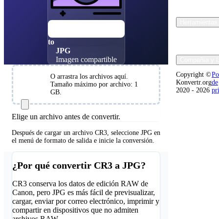
Herramientas 
CR3
Canon RAW
to
JPG
Imagen compartible
Compañía y L
Copyright ©
Po
O arrastra los archivos aquí.
Elija los
Konvertr.org
de
Tamaño máximo por archivo: 1
archivos
2020 - 2026
pr
GB.
Elige un archivo antes de convertir.
Después de cargar un archivo CR3, seleccione JPG en
el menú de formato de salida e inicie la conversión.
¿Por qué convertir CR3 a JPG?
CR3 conserva los datos de edición RAW de
Canon, pero JPG es más fácil de previsualizar,
cargar, enviar por correo electrónico, imprimir y
compartir en dispositivos que no admiten
archivos RAW.