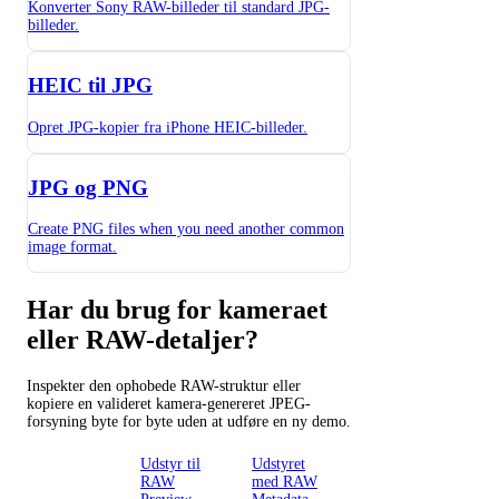
Konverter Sony RAW-billeder til standard JPG-
billeder.
HEIC til JPG
Opret JPG-kopier fra iPhone HEIC-billeder.
JPG og PNG
Create PNG files when you need another common
image format.
Har du brug for kameraet
eller RAW-detaljer?
Inspekter den ophobede RAW-struktur eller
kopiere en valideret kamera-genereret JPEG-
forsyning byte for byte uden at udføre en ny demo.
Kameraet
Udstyr til
Udstyret
RAW
RAW
med RAW