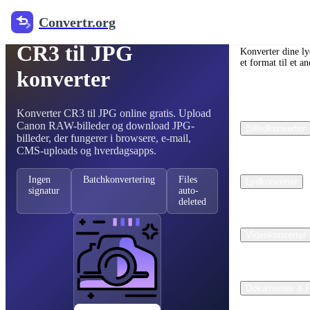
Convertr.org
Gratis RAW Image Converter
Convertr.or
CR3 til JPG
Konverter dine lyd
et format til et an
konverter
Konverter CR3 til JPG online gratis. Upload
Canon RAW-billeder og download JPG-
Billedkonverter
billeder, der fungerer i browsere, e-mail,
CMS-uploads og hverdagsapps.
Ingen
Batchkonvertering
Files
Lydkonverter
signatur
auto-
deleted
Videokonverter
Dokumenter & 
CR3