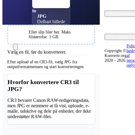
Canon RAW
to
Udviklerværktøj
JPG
Delbart billede
Vælg
Eller slip filer her. Maks.
filer
filstørrelse: 1 GB.
Virksomhed & J
Poli
Copyright ©
besky
Vælg en fil, før du konverterer.
Konvertr.org
af
2020 - 2026
pers
Efter upload af en CR3-fil, vælg JPG fra
oply
outputformatmenuen og start konverteringen.
Hvorfor konvertere CR3 til
JPG?
CR3 bevarer Canon RAW-redigeringsdata,
men JPG er nemmere at få vist, uploade, e-
maile, udskrive og dele på enheder, der ikke
understøtter RAW-filer.