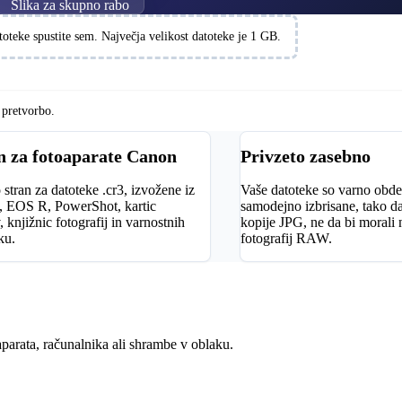
Slika za skupno rabo
toteke spustite sem. Največja velikost datoteke je 1 GB.
 pretvorbo.
n za fotoaparate Canon
Privzeto zasebno
 stran za datoteke .cr3, izvožene iz
Vaše datoteke so varno obde
 EOS R, PowerShot, kartic
samodejno izbrisane, tako da
, knjižnic fotografij in varnostnih
kopije JPG, ne da bi morali 
ku.
fotografij RAW.
parata, računalnika ali shrambe v oblaku.