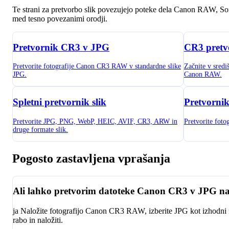
Te strani za pretvorbo slik povezujejo poteke dela Canon RAW, S
med tesno povezanimi orodji.
Pretvornik CR3 v JPG
CR3 pretv
Pretvorite fotografije Canon CR3 RAW v standardne slike
Začnite v sred
JPG.
Canon RAW.
Spletni pretvornik slik
Pretvorni
Pretvorite JPG, PNG, WebP, HEIC, AVIF, CR3, ARW in
Pretvorite foto
druge formate slik.
Pogosto zastavljena vprašanja
Ali lahko pretvorim datoteke Canon CR3 v JPG na
ja Naložite fotografijo Canon CR3 RAW, izberite JPG kot izhodni for
rabo in naložiti.