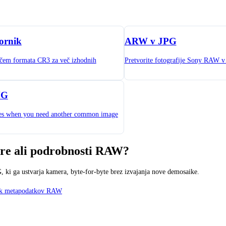
ornik
ARW v JPG
iščem formata CR3 za več izhodnih
Pretvorite fotografije Sony RAW v 
NG
les when you need another common image
ere ali podrobnosti RAW?
, ki ga ustvarja kamera, byte-for-byte brez izvajanja nove demosaike.
ik metapodatkov RAW