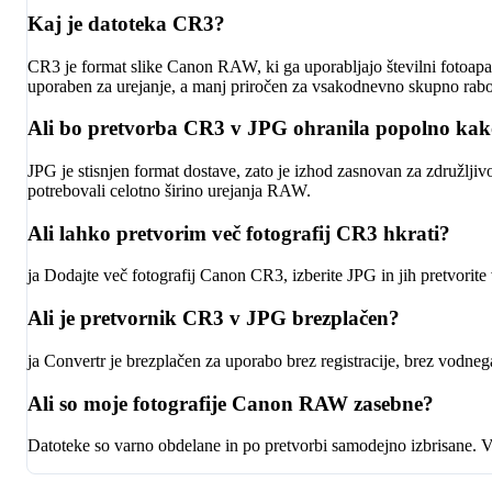
Kaj je datoteka CR3?
CR3 je format slike Canon RAW, ki ga uporabljajo številni fotoapar
uporaben za urejanje, a manj priročen za vsakodnevno skupno rabo
Ali bo pretvorba CR3 v JPG ohranila popolno kako
JPG je stisnjen format dostave, zato je izhod zasnovan za združlji
potrebovali celotno širino urejanja RAW.
Ali lahko pretvorim več fotografij CR3 hkrati?
ja Dodajte več fotografij Canon CR3, izberite JPG in jih pretvorit
Ali je pretvornik CR3 v JPG brezplačen?
ja Convertr je brezplačen za uporabo brez registracije, brez vodn
Ali so moje fotografije Canon RAW zasebne?
Datoteke so varno obdelane in po pretvorbi samodejno izbrisane. V