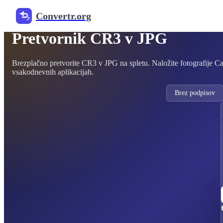
Convertr.org
Brezplačni pretvornik slik RAW
Pretvornik CR3 v JPG
Brezplačno pretvorite CR3 v JPG na spletu. Naložite fotografije Ca
vsakodnevnih aplikacijah.
Brez podpisov