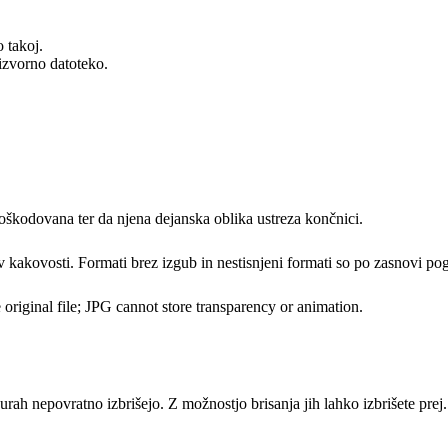
 takoj.
 izvorno datoteko.
 poškodovana ter da njena dejanska oblika ustreza končnici.
v kakovosti. Formati brez izgub in nestisnjeni formati so po zasnovi pog
 original file; JPG cannot store transparency or animation.
rah nepovratno izbrišejo. Z možnostjo brisanja jih lahko izbrišete prej