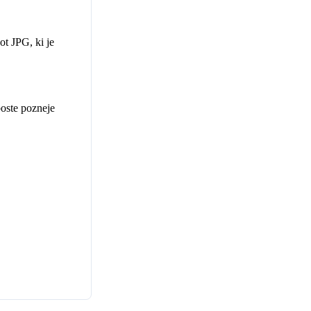
ot JPG, ki je
boste pozneje