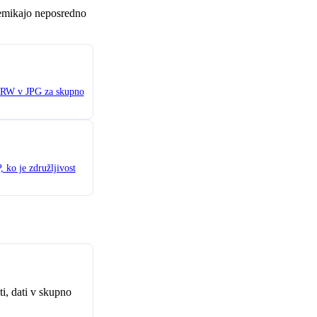
remikajo neposredno
ARW v JPG za skupno
, ko je združljivost
ti, dati v skupno