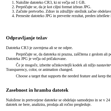
Naložite datoteko CR3, ki ni večja od 1 GB.
Prepričajte se, da je kot ciljni format izbran JPG.
Začnite pretvorbo. Zdrav in združljiv strežnik začne obdelavo
Prenesite datoteko JPG in preverite rezultat, preden izbrišete
Odpravljanje težav
Datoteka CR3 je zavrnjena ali se ne odpre.
Prepričajte se, da datoteka ni prazna, zaščitena z geslom ali
Datoteka JPG je večja od pričakovane.
Če je mogoče, izberite učinkovitejši kodek ali nižjo nastavite
Transparency, color, or animation changed.
Choose a target that supports the needed feature and keep the
Zasebnost in hramba datotek
Naložene in pretvorjene datoteke se obdelajo samodejno in se v 24 u
datotek ne bere, analizira, prodaja ali ročno pregleduje.