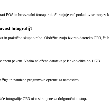
ati EOS in brezzrcalni fotoaparati. Shranjuje več podatkov senzorjev k
.
vost fotografij?
vost in praktično skupno rabo. Obdržite svojo izvirno datoteko CR3, če 
e v enem paketu. Vsaka naložena datoteka je lahko velika do 1 GB.
ega žiga in namizne programske opreme za namestitev.
aše fotografije CR3 niso shranjene za dolgoročni dostop.