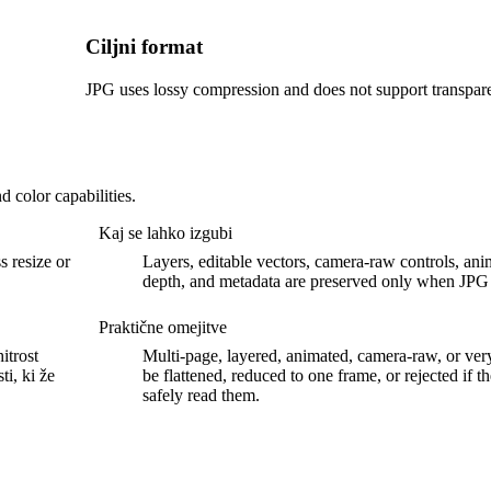
Ciljni format
JPG uses lossy compression and does not support transpar
 color capabilities.
Kaj se lahko izgubi
s resize or
Layers, editable vectors, camera-raw controls, anim
depth, and metadata are preserved only when JPG
Praktične omejitve
itrost
Multi-page, layered, animated, camera-raw, or ve
i, ki že
be flattened, reduced to one frame, or rejected if 
safely read them.