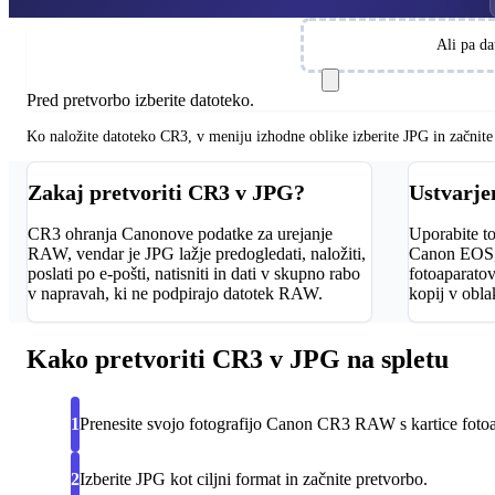
Izberite datoteke
Ali pa da
Pred pretvorbo izberite datoteko.
Ko naložite datoteko CR3, v meniju izhodne oblike izberite JPG in začnite
Zakaj pretvoriti CR3 v JPG?
Ustvarje
CR3 ohranja Canonove podatke za urejanje
Uporabite to
RAW, vendar je JPG lažje predogledati, naložiti,
Canon EOS,
poslati po e-pošti, natisniti in dati v skupno rabo
fotoaparatov
v napravah, ki ne podpirajo datotek RAW.
kopij v obla
Kako pretvoriti CR3 v JPG na spletu
1
Prenesite svojo fotografijo Canon CR3 RAW s kartice fotoa
2
Izberite JPG kot ciljni format in začnite pretvorbo.