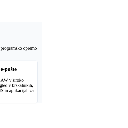
ti programsko opremo
e-pošte
 RAW v široko
gled v brskalnikih,
 in aplikacijah za