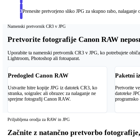
3
Prenesite pretvorjeno sliko JPG za skupno rabo, nalaganje o
Namenski pretvornik CR3 v JPG
Pretvorite fotografije Canon RAW nepo
Uporabite ta namenski pretvornik CR3 v JPG, ko potrebujete obič
Lightroom, Photoshop ali fotoaparat.
Predogled Canon RAW
Paketni i
Ustvarite hitre kopije JPG iz datotek CR3, ko
Pretvorite v
stranka, soigralec ali obrazec za nalaganje ne
datoteke JPG
sprejme fotografij Canon RAW.
programsko o
Priljubljena orodja za RAW in JPG
Začnite z natančno pretvorbo fotografije,