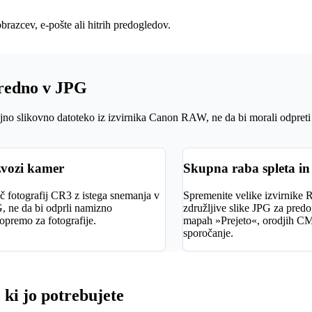
brazcev, e-pošte ali hitrih predogledov.
sredno v JPG
ajno slikovno datoteko iz izvirnika Canon RAW, ne da bi morali odpre
zvozi kamer
Skupna raba spleta in 
eč fotografij CR3 z istega snemanja v
Spremenite velike izvirnike
, ne da bi odprli namizno
združljive slike JPG za predo
premo za fotografije.
mapah »Prejeto«, orodjih CMS
sporočanje.
 ki jo potrebujete