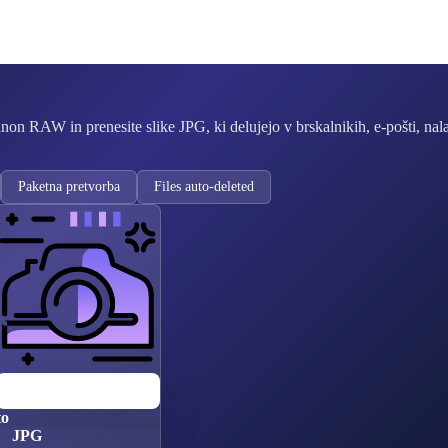
non RAW in prenesite slike JPG, ki delujejo v brskalnikih, e-pošti, na
Paketna pretvorba
Files auto-deleted
CR3
Canon RAW
to
JPG