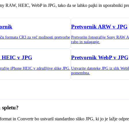
ony RAW, HEIC, WebP in JPG, tako da se lahko pajki in uporabniki p
ornik
Pretvornik ARW v JPG
išču formata CR3 za več možnosti pretvorbe
Pretvorite fotografije Sony RAW 
rabo in nalaganje.
k HEIC v JPG
Pretvornik WebP v JPG
grafije iPhone HEIC v združljive slike JPG.
Ustvarite datoteke JPG iz slik WebP
pomembna.
 spletu?
mat in Convertr bo ustvaril standardno sliko JPG, ki jo je lažje odpre