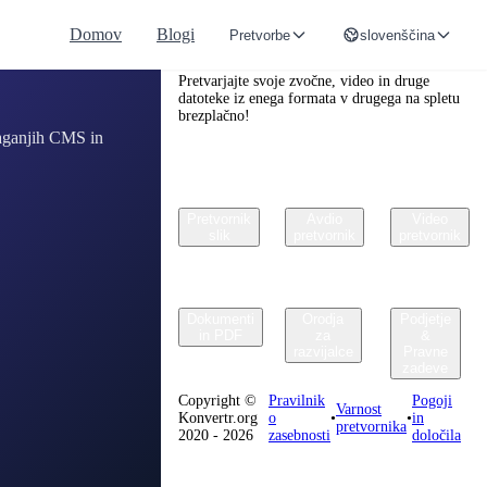
Domov
Blogi
Pretvorbe
slovenščina
Convertr.org
Pretvarjajte svoje zvočne, video in druge
datoteke iz enega formata v drugega na spletu
brezplačno!
laganjih CMS in
Pretvornik
Avdio
Video
slik
pretvornik
pretvornik
Dokumenti
Orodja
Podjetje
in PDF
za
&
razvijalce
Pravne
zadeve
Copyright ©
Pravilnik
Pogoji
Varnost
Konvertr.org
o
•
•
in
pretvornika
2020 - 2026
zasebnosti
določila