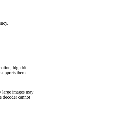
ency.
ation, high bit
 supports them.
ry large images may
the decoder cannot