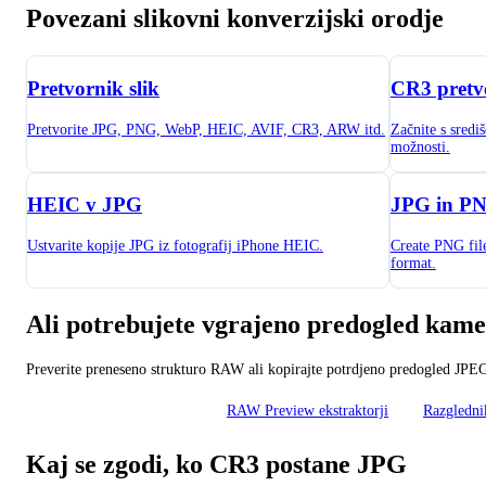
Povezani slikovni konverzijski orodje
Pretvornik slik
CR3 pretv
Pretvorite JPG, PNG, WebP, HEIC, AVIF, CR3, ARW itd.
Začnite s sred
možnosti.
HEIC v JPG
JPG in P
Ustvarite kopije JPG iz fotografij iPhone HEIC.
Create PNG fi
format.
Ali potrebujete vgrajeno predogled kam
Preverite preneseno strukturo RAW ali kopirajte potrdjeno predogled JPEG
Kamera za nadzor RAW
RAW Preview ekstraktorji
Razgledn
Kaj se zgodi, ko CR3 postane JPG