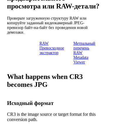
просмотра или RAW-детали?
Проверьте загруженную структуру RAW или
копируйте заданный видеокамерный JPEG-
превизор байт-на-байт без проведения новой
демозаки.
Камера
RAW
Метральный
RAW
Превосходное
перечень
инспектор
экстрактор
RAW
Metadata
Viewer
What happens when CR3
becomes JPG
Исходный формат
CR3 is the image source or target format for this
conversion path.