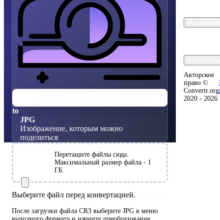
Инструмен
Компания 
Авторское
право ©
Convertr.org
CR3
2020 - 2026
Канон RAW
to
JPG
Изображение, которым можно
поделиться
Перетащите файлы сюда.
Выберите
Максимальный размер файла - 1
файлы
ГБ.
Выберите файл перед конвертацией.
После загрузки файла CR3 выберите JPG в меню
выходного формата и начните преобразование.