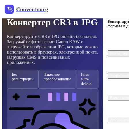
Convertr.org
Бесплатный конвертер изображений RAW
Convertr
Конвертер CR3 в JPG
Конвертируй
формата в д
Конвертируйте CR3 в JPG онлайн бесплатно.
Загружайте фотографии Canon RAW и
загружайте изображения JPG, которые можно
использовать в браузерах, электронной почте,
Конвертер
загрузках CMS и повседневных
приложениях.
Без
Пакетное
Files
Аудио кон
регистрации
преобразование
auto-
deleted
Видео кон
Документы