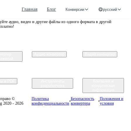
Главная
Блог
Конверсии
русский
r.org
уйте аудио, видео и другие файлы из одного формата в другой
сплатно!
вертер
Аудио конвертер
Видео конвертер
ражений
ты и PDF
Инструменты
Компания и
разработчика
юридическая
информация
 право ©
Политика
Безопасность
Положения и
•
•
rg 2020 - 2026
конфиденциальности
конвертера
условия