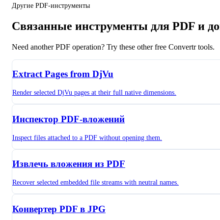
Другие PDF-инструменты
Связанные инструменты для PDF и д
Need another PDF operation? Try these other free Convertr tools.
Extract Pages from DjVu
Render selected DjVu pages at their full native dimensions.
Инспектор PDF-вложений
Inspect files attached to a PDF without opening them.
Извлечь вложения из PDF
Recover selected embedded file streams with neutral names.
Конвертер PDF в JPG