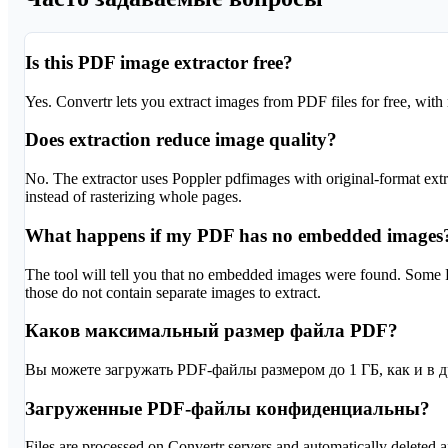
Is this PDF image extractor free?
Yes. Convertr lets you extract images from PDF files for free, with
Does extraction reduce image quality?
No. The extractor uses Poppler pdfimages with original-format ext
instead of rasterizing whole pages.
What happens if my PDF has no embedded images
The tool will tell you that no embedded images were found. Some 
those do not contain separate images to extract.
Каков максимальный размер файла PDF?
Вы можете загружать PDF-файлы размером до 1 ГБ, как и в д
Загруженные PDF-файлы конфиденциальны?
Files are processed on Convertr servers and automatically deleted aft