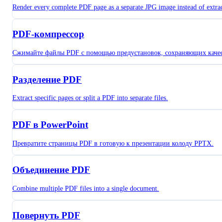
Render every complete PDF page as a separate JPG image instead of extr
PDF-компрессор
Сжимайте файлы PDF с помощью предустановок, сохраняющих качес
Разделение PDF
Extract specific pages or split a PDF into separate files.
PDF в PowerPoint
Превратите страницы PDF в готовую к презентации колоду PPTX.
Объединение PDF
Combine multiple PDF files into a single document.
Повернуть PDF