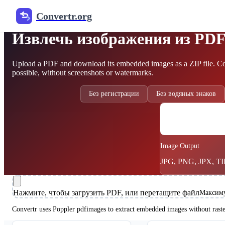
Convertr.org
Free PDF Image Extractor
Извлечь изображения из PD
Upload a PDF and download its embedded images as a ZIP file. Conv
possible, without screenshots or watermarks.
Без регистрации
Без водяных знаков
PDF
Image Output
JPG, PNG, JPX, T
Нажмите, чтобы загрузить PDF, или перетащите файл
Максиму
Convertr uses Poppler pdfimages to extract embedded images without raste