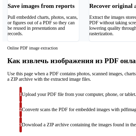
Save images from reports
Recover original 
Pull embedded charts, photos, scans,
Extract the images store
or figures out of a PDF so they can
PDF without taking scre
be reused in presentations and
lowering quality throug
records.
rasterization.
Online PDF image extraction
Как извлечь изображения из PDF онл
Use this page when a PDF contains photos, scanned images, charts, o
a ZIP archive with the extracted image files.
1
Upload your PDF file from your computer, phone, or tablet
2
Convertr scans the PDF for embedded images with pdfimag
3
Download a ZIP archive containing the images found in th