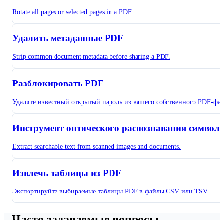
Rotate all pages or selected pages in a PDF.
Удалить метаданные PDF
Strip common document metadata before sharing a PDF.
Разблокировать PDF
Удалите известный открытый пароль из вашего собственного PDF-фа
Инструмент оптического распознавания символ
Extract searchable text from scanned images and documents.
Извлечь таблицы из PDF
Экспортируйте выбираемые таблицы PDF в файлы CSV или TSV.
Часто задаваемые вопросы