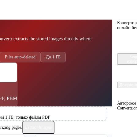
Convert
F
Конвертир
онлайн бе
ertr extracts the stored images directly where
Кон
Files auto-deleted
До 1 ГБ
изоб
Докумен
IFF, PBM
Авторское
Convertr.o
м 1 ГБ, только файлы PDF
rizing pages.
Extract Images