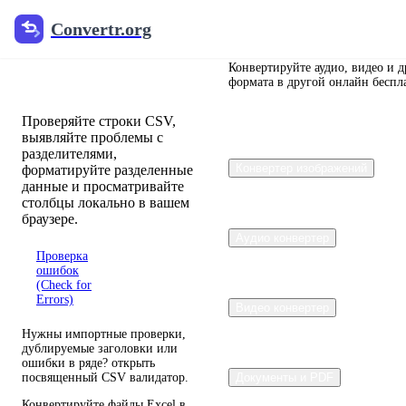
Convertr.org
Convertr.org
Сверхформат
и валидатор
Конвертируйте аудио, видео и 
формата в другой онлайн беспл
Проверяйте строки CSV,
выявляйте проблемы с
разделителями,
Конвертер изображений
форматируйте разделенные
данные и просматривайте
столбцы локально в вашем
браузере.
Аудио конвертер
Проверка
Откройте
ошибок
Excel в
(Check for
CSV
Errors)
конвертер
Видео конвертер
Нужны импортные проверки,
дублируемые заголовки или
ошибки в ряде? открыть
посвященный CSV валидатор.
Документы и PDF
Конвертируйте файлы Excel в