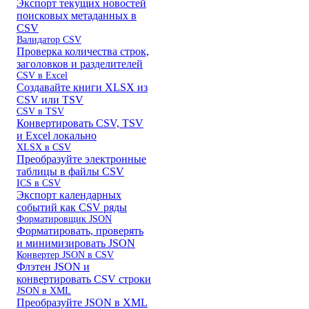
Экспорт текущих новостей
поисковых метаданных в
CSV
Валидатор CSV
Проверка количества строк,
заголовков и разделителей
CSV в Excel
Создавайте книги XLSX из
CSV или TSV
CSV в TSV
Конвертировать CSV, TSV
и Excel локально
XLSX в CSV
Преобразуйте электронные
таблицы в файлы CSV
ICS в CSV
Экспорт календарных
событий как CSV ряды
Форматировщик JSON
Форматировать, проверять
и минимизировать JSON
Конвертер JSON в CSV
Флэтен JSON и
конвертировать CSV строки
JSON в XML
Преобразуйте JSON в XML