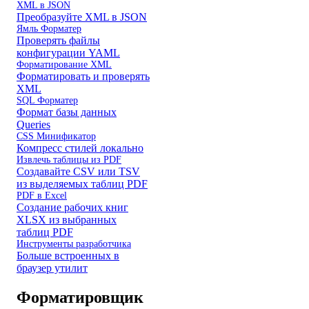
XML в JSON
Преобразуйте XML в JSON
Ямль Форматер
Проверять файлы
конфигурации YAML
Форматирование XML
Форматировать и проверять
XML
SQL Форматер
Формат базы данных
Queries
CSS Минификатор
Компресс стилей локально
Извлечь таблицы из PDF
Создавайте CSV или TSV
из выделяемых таблиц PDF
PDF в Excel
Создание рабочих книг
XLSX из выбранных
таблиц PDF
Инструменты разработчика
Больше встроенных в
браузер утилит
Форматировщик