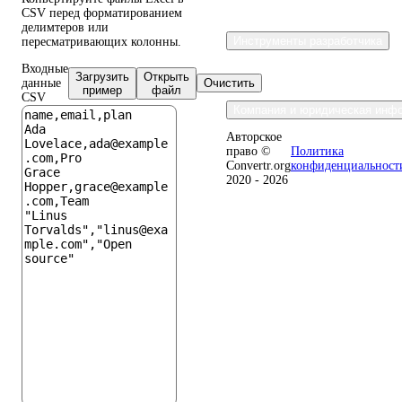
CSV перед форматированием
делимтеров или
Инструменты разработчика
пересматривающих колонны.
Входные
Загрузить
Открыть
данные
Очистить
пример
файл
CSV
Компания и юридическая инф
Авторское
право ©
Политика
Convertr.org
конфиденциальност
2020 - 2026