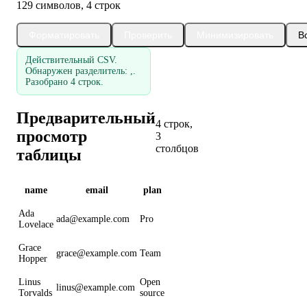
129 символов, 4 строк
Форматировать
Проверить
Минимизировать
В
Действительный CSV.
Обнаружен разделитель: ,.
Разобрано 4 строк.
Предварительный
4 строк,
просмотр
3
столбцов
таблицы
name
email
plan
Ada
ada@example.com
Pro
Lovelace
Grace
grace@example.com
Team
Hopper
Linus
Open
linus@example.com
Torvalds
source