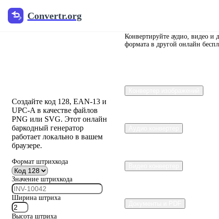
Convertr.org
Convertr.org
Бесплатный
онлайн-
Конвертируйте аудио, видео и 
формата в другой онлайн беспл
генератор
штрих-кодов
Конвертер изображений
Создайте код 128, EAN-13 и
UPC-A в качестве файлов
PNG или SVG. Этот онлайн
баркодный генератор
Аудио конвертер
работает локально в вашем
браузере.
Формат штрихкода
Видео конвертер
Значение штрихкода
Ширина штриха
Документы и PDF
Высота штриха