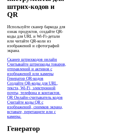
штрих-кодов и
QR
Используйте сканер баркода для
ознак продуктов, создайте QR-
коды для URL и Wi-Fi-детали
или читайте QR-коли из
изображений и сфотографий
экрана.
Сканер штрихкодов онлайн
Считывайте штрихкоды товаров,
отправлений и активов с
изображений или камеры
Генератор QR-кодов
Создайте QR-коды для URL,
текста, Wi-Fi, электронной
почты, телефона и контактов.
QR Онлайн-считыватель кодов
Считайте коды QR с
изображений, снимков экрана,
вставьте, перетащите или с
камеры.
Генератор