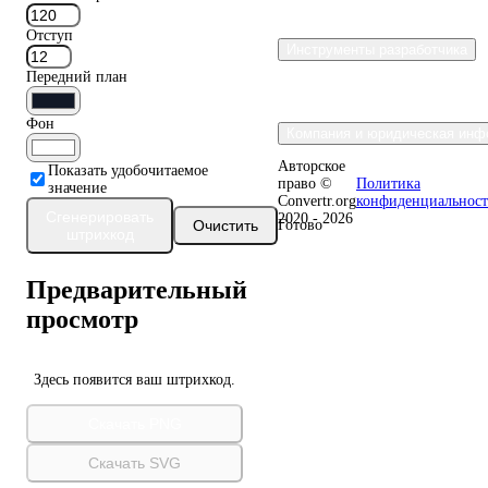
Отступ
Инструменты разработчика
Передний план
Фон
Компания и юридическая инф
Авторское
Показать удобочитаемое
право ©
Политика
значение
Convertr.org
конфиденциальнос
Сгенерировать
2020 - 2026
Очистить
Готово
штрихкод
Предварительный
просмотр
Здесь появится ваш штрихкод.
Скачать PNG
Скачать SVG