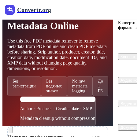
Convertr.org
Convert
Удаление PDF
Metadata Online
Конвертир
формата в
Use this free PDF metadata remover to remove
metadata from PDF online and clean PDF metadata
before sharing. Strip author, producer, creator, title,
Конверт
creation date, modification date, document IDs, and
XMP data without changing page quality,
dimensions, or resolution.
Аудио к
Без
Без
No raw
До
регистрации
водяных
metadata
1
знаков
logging
ГБ
PDF
Видео к
Author · Producer · Creation date · XMP
Metadata cleanup without compression
Докумен