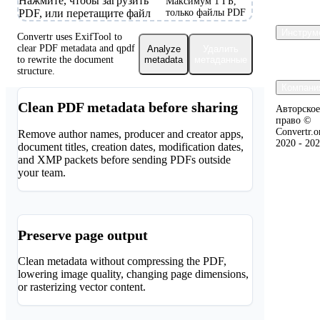
Нажмите, чтобы загрузить
Максимум 1 ГБ,
PDF, или перетащите файл
только файлы PDF
Инструм
Convertr uses ExifTool to
clear PDF metadata and qpdf
Analyze
Удалить
to rewrite the document
metadata
метаданные
structure.
Компани
Clean PDF metadata before sharing
Авторское
право ©
Convertr.o
Remove author names, producer and creator apps,
2020 - 20
document titles, creation dates, modification dates,
and XMP packets before sending PDFs outside
your team.
Preserve page output
Clean metadata without compressing the PDF,
lowering image quality, changing page dimensions,
or rasterizing vector content.