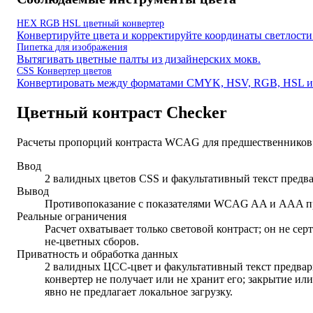
HEX RGB HSL цветный конвертер
Конвертируйте цвета и корректируйте координаты светлости
Пипетка для изображения
Вытягивать цветные палты из дизайнерских мокв.
CSS Конвертер цветов
Конвертировать между форматами CMYK, HSV, RGB, HSL 
Цветный контраст Checker
Расчеты пропорций контраста WCAG для предшественников и
Ввод
2 валидных цветов CSS и факультативный текст предв
Вывод
Противопоказание с показателями WCAG AA и AAA пр
Реальные ограничения
Расчет охватывает только световой контраст; он не се
не-цветных сборов.
Приватность и обработка данных
2 валидных ЦСС-цвет и факультативный текст предвари
конвертер не получает или не хранит его; закрытие ил
явно не предлагает локальное загрузку.