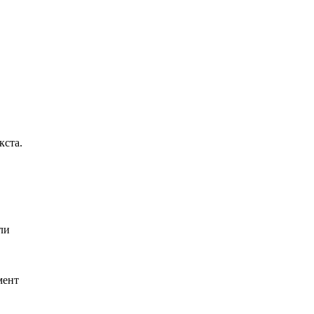
кста.
ли
мент