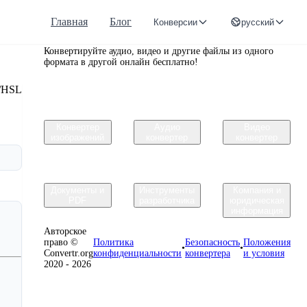
Главная
Блог
Конверсии
русский
Convertr.org
Конвертируйте аудио, видео и другие файлы из одного
формата в другой онлайн бесплатно!
/HSL
Конвертер
Аудио
Видео
изображений
конвертер
конвертер
Документы и
Инструменты
Компания и
PDF
разработчика
юридическая
информация
Авторское
право ©
Политика
Безопасность
Положения
•
•
Convertr.org
конфиденциальности
конвертера
и условия
2020 - 2026