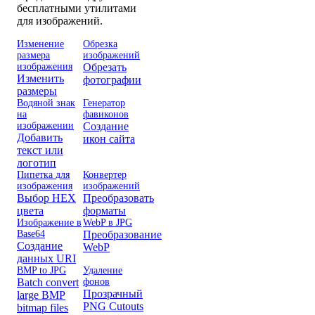
бесплатными утилитами
для изображений.
Изменение
Обрезка
размера
изображений
изображения
Обрезать
Изменить
фотографии
размеры
Водяной знак
Генератор
на
фавиконов
изображении
Создание
Добавить
икон сайта
текст или
логотип
Пипетка для
Конвертер
изображения
изображений
Выбор HEX
Преобразовать
цвета
форматы
Изображение в
WebP в JPG
Base64
Преобразование
Создание
WebP
данных URI
BMP to JPG
Удаление
Batch convert
фонов
Прозрачный
large BMP
PNG Cutouts
bitmap files