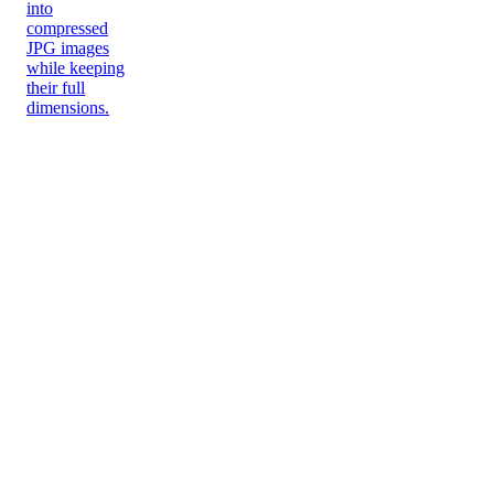
into
compressed
JPG images
while keeping
their full
dimensions.