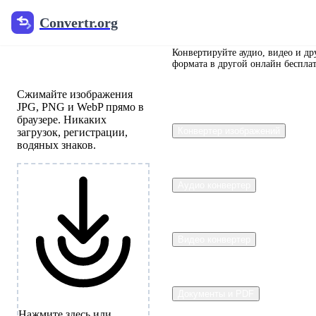
Convertr.org
Convertr.org
Компрессор
изображений
Конвертируйте аудио, видео и др
формата в другой онлайн беспла
Сжимайте изображения
JPG, PNG и WebP прямо в
браузере. Никаких
Конвертер изображений
загрузок, регистрации,
водяных знаков.
Аудио конвертер
Видео конвертер
Документы и PDF
Нажмите здесь или