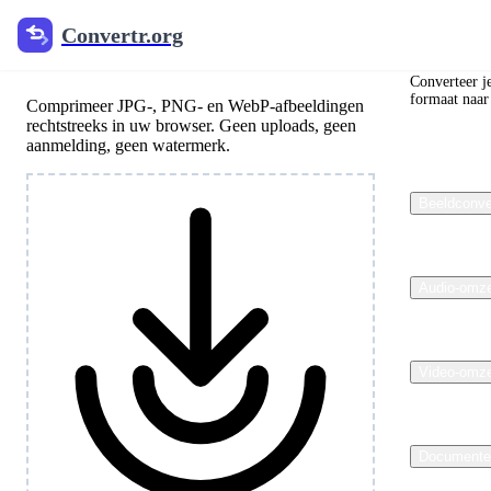
Convertr.org
Convertr
Afbeeldingscompressor
Converteer j
formaat naar 
Comprimeer JPG-, PNG- en WebP-afbeeldingen
rechtstreeks in uw browser. Geen uploads, geen
aanmelding, geen watermerk.
Beeldconve
Audio-omze
Video-omze
Documente