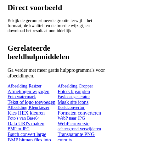
Direct voorbeeld
Bekijk de gecomprimeerde grootte terwijl u het
formaat, de kwaliteit en de breedte wijzigt, en
download het resultaat onmiddellijk.
Gerelateerde
beeldhulpmiddelen
Ga verder met meer gratis hulpprogramma's voor
afbeeldingen.
Afbeelding Resizer
Afbeelding Cropper
Afmetingen wijzigen
Foto's bijsnijden
Foto watermark
Favicon-generator
Tekst of logo toevoegen
Maak site icons
Afbeelding Kleurkiezer
Beeldconvertor
Kies HEX kleuren
Formaten converteren
Foto's van Base64
WebP naar JPG
Data URI's maken
WebP conversie
BMP to JPG
achtergrond verwijderen
Batch convert large
Transparante PNG
BMP bitmap files into
cutouts