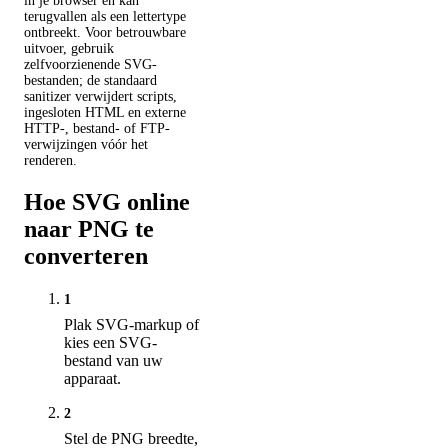
in je browser en kan
terugvallen als een lettertype
ontbreekt. Voor betrouwbare
uitvoer, gebruik
zelfvoorzienende SVG-
bestanden; de standaard
sanitizer verwijdert scripts,
ingesloten HTML en externe
HTTP-, bestand- of FTP-
verwijzingen vóór het
renderen.
Hoe SVG online
naar PNG te
converteren
1
Plak SVG-markup of
kies een SVG-
bestand van uw
apparaat.
2
Stel de PNG breedte,