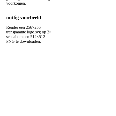
voorkomen.
nuttig voorbeeld
Render een 256×256
transparante logo.svg op 2×
schaal om een 512×512
PNG te downloaden.