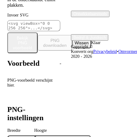
plakken.
Ontwikkelaarstools
Invoer SVG
Bedrijf & Juridisch
Bekijk
PNG
PNG
Wissen
Klaar
downloaden
Copyright ©
voorbeeld
Konvertr.org
Privacybeleid
•
Omvormerv
2020 - 2026
Voorbeeld
-
PNG-voorbeeld verschijnt
hier.
PNG-
instellingen
Breedte
Hoogte