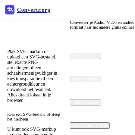
Convertr.org
Convertr.org
SVG naar
PNG
Converteer je Audio, Video en andere
formaat naar het andere gratis online!
Converter
Plak SVG-markup of
Beeldconvertor
upload een SVG-bestand,
stel exacte PNG-
afmetingen of een
schaalvermenigvuldiger in,
kies transparantie of een
Audio-omzetter
achtergrondkleur en
download het resultaat.
Alles draait lokaal in je
browser.
Video-omzetter
Kies een SVG-bestand of sleep
het hierheen
Documenten & PDF
U kunt ook SVG-markup
in de onderstaande editor