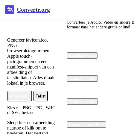
Convertr.org
Convertr.org
Favicon-
generator
Converteer je Audio, Video en andere B
formaat naar het andere gratis online!
Genereer favicon.ico,
PNG-
browserpictogrammen,
Beeldconvertor
Apple touch-
pictogrammen en een
manifest-snippet van een
afbeelding of
tekstinitialen. Alles draait
Audio-omzetter
lokaal in je browser.
Afbeelding
Tekst
Video-omzetter
Kies een PNG-, JPG-, WebP-
of SVG-bestand
Sleep hier een afbeelding
Documenten & PDF
naartoe of klik om te
bladeren. Het bestand