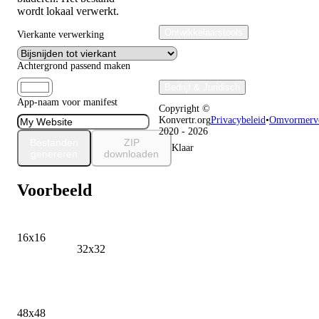
wordt lokaal verwerkt.
Ontwikkelaarstools
Vierkante verwerking
Achtergrond passend maken
Bedrijf & Juridisch
App-naam voor manifest
Copyright ©
Konvertr.org
Privacybeleid
•
Omvormerve
2020 - 2026
Bestanden
ZIP
Klaar
genereren
downloaden
Voorbeeld
16x16
32x32
48x48