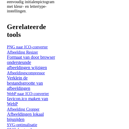
eenvoudig initialenpictogram
met kleur- en lettertype-
instellingen.
Gerelateerde
tools
PNG naar ICO-converter
Afbeelding Resizer
Formaat van door browser
ondersteunde
afbeeldingen wijzigen
Afbeeldingscompressor
Verklein de
bestandsgrootte van
afbeeldingen
WebP naar ICO-converter
favicon.ico maken van
WebP
Afbeelding Cropper
Afbeeldingen lokaal
bijsnijden
SVG-optimalisatie