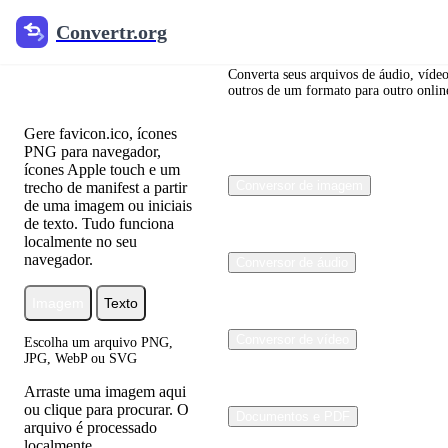
Convertr.org
Convertr.org
Gerador de
Favicon
Converta seus arquivos de áudio, vídeo
outros de um formato para outro online
Gere favicon.ico, ícones
PNG para navegador,
ícones Apple touch e um
Conversor de imagem
trecho de manifest a partir
de uma imagem ou iniciais
de texto. Tudo funciona
localmente no seu
navegador.
Conversor de áudio
Imagem
Texto
Conversor de vídeo
Escolha um arquivo PNG,
JPG, WebP ou SVG
Arraste uma imagem aqui
ou clique para procurar. O
Documentos e PDF
arquivo é processado
localmente.