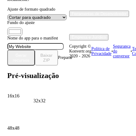
Ajuste de formato quadrado
Ferramentas de Desenvolvedor
Fundo do ajuste
Empresa e Jurídico
Nome do app para o manifest
Copyright ©
Segurança
Política de
Te
Konvertr.org
•
do
•
Privacidade
Co
Gerar
Baixar
2020 - 2026
conversor
Preparar
recursos
ZIP
Pré-visualização
16x16
32x32
48x48