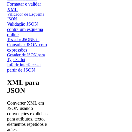
Formatar e validar
XML
Validador de Esquema
JSON
Validação JSON
contra um esquema
online
Testador JSONPath
Consultar JSON com
expressões
Gerador de JSON para
TypeScript
Inferir interfaces a
partir de JSON
XML para
JSON
Converter XML em
JSON usando
convenções explícitas
para atributos, texto,
elementos repetidos e
aráes.