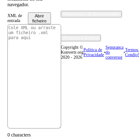
navegador.
Ferramentas de Desenvolvedor
XML de
Abrir
entrada
ficheiro
Empresa e Jurídico
Copyright ©
Segurança
Política de
Termos
Konvertr.org
•
do
•
Privacidade
Condiç
2020 - 2026
conversor
0 characters