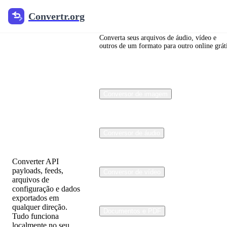
Convertr.org
Convertr.org
JSON
para
Converta seus arquivos de áudio, vídeo e
outros de um formato para outro online grát
XML e
XML
para
Conversor de imagem
JSON
Converter
Conversor de áudio
Converter API
payloads, feeds,
Conversor de vídeo
arquivos de
configuração e dados
exportados em
qualquer direção.
Documentos e PDF
Tudo funciona
localmente no seu