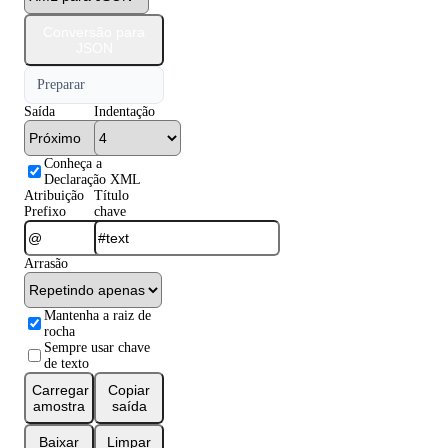
Conversão para
JSON
Preparar
Saída
Indentação
Conheça a
Declaração XML
Atribuição
Título
Prefixo
chave
Arrasão
Mantenha a raiz de
rocha
Sempre usar chave
de texto
Carregar
Copiar
amostra
saída
Baixar
Limpar