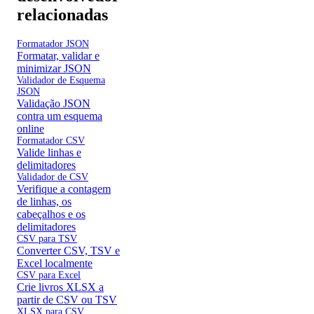
relacionadas
Formatador JSON
Formatar, validar e
minimizar JSON
Validador de Esquema
JSON
Validação JSON
contra um esquema
online
Formatador CSV
Valide linhas e
delimitadores
Validador de CSV
Verifique a contagem
de linhas, os
cabeçalhos e os
delimitadores
CSV para TSV
Converter CSV, TSV e
Excel localmente
CSV para Excel
Crie livros XLSX a
partir de CSV ou TSV
XLSX para CSV