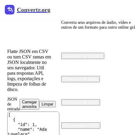
Convertr.org
Convertr.org
Conversor
de JSON
Converta seus arquivos de áudio, vídeo e
outros de um formato para outro online grá
para CSV
Flatte JSON em CSV
Conversor de imagem
ou turn CSV ramas em
JSON localmente no
seu navegador. Util
para respostas API,
logs, exportações e
Conversor de áudio
limpeza de folhas de
disco.
JSON
Carregar
Conversor de vídeo
de
Limpar
amostra
entrada
Documentos e PDF