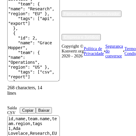
Ferramentas de Desenvolvedor
Empresa e Jurídico
Copyright ©
Segurança
Política de
Termo
Konvertr.org
•
do
•
Privacidade
Condi
2020 - 2026
conversor
268 characters, 14
lines
Saída
Copiar
Baixar
CSV