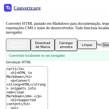
Convertr.org
HTML para o Markdown Conv
Converter HTML pastado em Markdown para documentação, respos
exportações CMS e notas do desenvolvedor. Tudo funciona localm
navegador.
Copia do
Download
Carregar
Limpar
Ver
Markdown
de Marca
amostra
Convertido localmente no seu navegador.
Introdução HTML