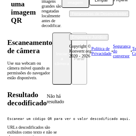
imagens
uma
imagem
grandes são
imagem
resgatadas
Ferramentas de Desenvolvedor
localmente
QR
antes de
decodificar.
Empresa e Jurídico
Escaneamento
Copyright ©
Segurança
Política de
Te
de câmera
Konvertr.org
•
do
•
Iniciar
Privacidade
Co
2020 - 2026
conversor
a
Parar
Use sua webcam ou
câmera
câmera móvel quando as
permissões do navegador
estão disponíveis.
Resultado
Não há
decodificado
resultado
Escanear um código QR para ver o valor descodificado aqui.
URLs descodificados são
exibidos como texto e não se