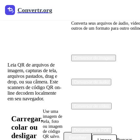
Convertr.org
Convertr.org
QR Code
Reader /
Converta seus arquivos de áudio, vídeo
outros de um formato para outro online
Escaneador
Online
Conversor de imagem
Leia QR de arquivos de
imagem, capturas de tela,
arquivos pastados, drag e
drop, ou sua câmera. Este
Conversor de áudio
scanners de código QR on-
line decodem localmente
em seu navegador.
Conversor de vídeo
Use uma
imagem de
Carregar,
tela, foto
colar ou
ou imagem
Documentos e PDF
de código
desligar
QR salvo.
Escolher
Limpar
Preparar