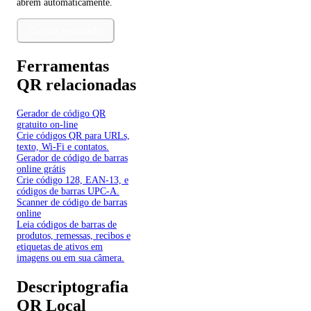
abrem automaticamente.
Copiar resultado
Ferramentas
QR relacionadas
Gerador de código QR
gratuito on-line
Crie códigos QR para URLs,
texto, Wi-Fi e contatos.
Gerador de código de barras
online grátis
Crie código 128, EAN-13, e
códigos de barras UPC-A.
Scanner de código de barras
online
Leia códigos de barras de
produtos, remessas, recibos e
etiquetas de ativos em
imagens ou em sua câmera.
Descriptografia
QR Local