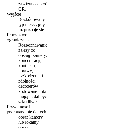
zawierające kod
QR.
Wyjście
Rozkódowany
typ i tekst, gdy
rozpoznaje się.
Prawdziwe
ograniczenia
Rozpoznawanie
zależy od
obsługi kamery,
koncentracji,
kontrastu,
uprawy,
uszkodzenia i
zdolności
decoderów;
kodowane linki
mogą nadal być
szkodliwe.
Prywatność i
przetwarzanie danych
obraz kamery
lub lokalny
obraz