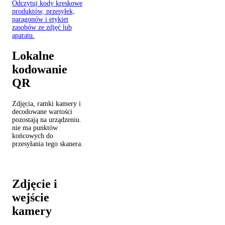
Odczytuj kody kreskowe
produktów, przesyłek,
paragonów i etykiet
zasobów ze zdjęć lub
aparatu.
Lokalne
kodowanie
QR
Zdjęcia, ramki kamery i
decodowane wartości
pozostają na urządzeniu.
nie ma punktów
końcowych do
przesyłania tego skanera.
Zdjęcie i
wejście
kamery