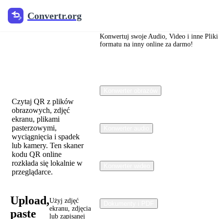
Convertr.org
Convertr.org
QR Code
Reader /
Konwertuj swoje Audio, Video i inne Pliki
formatu na inny online za darmo!
Skanner
online
Konwerter obrazów
Czytaj QR z plików
obrazowych, zdjęć
ekranu, plikami
pasterzowymi,
Konwerter audio
wyciągnięcia i spadek
lub kamery. Ten skaner
kodu QR online
rozkłada się lokalnie w
Konwerter wideo
przeglądarce.
Upload,
Użyj zdjęć
Dokumenty i PDF
ekranu, zdjęcia
paste
lub zapisanej