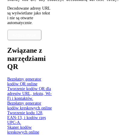
Decodowane adresy URL
są wyświetlane jako tekst
i nie są otwarte
automatycznie.
Kopiuj wynik
Związane z
narzędziami
QR
Bezpłatny generator
kodów QR online
Tworzenie kodów QR dla
adresów URL, tekstu, Wi-
Fi i kontaktów.
Bezpłatny generator
kodów kreskowych online
Tworzenie kodu 128,
EAN-13, i kodów rzęs
UPC-A.
Skaner kodów
kreskowych online