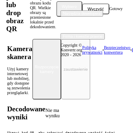
lub
obrazu kodu
Wybierz
QR. Wielkie
Wyczyść
Gotowy
drop
obraz
obrazy są
Narzędzia dewelopera
przeniesione
obraz
lokalnie przed
dekodowaniem.
QR
Firma i kwestie prawne
Copyright ©
Kamera
Polityka
Bezpieczeństwo
Konvertr.org
•
•
prywatności
konwertera
2020 - 2026
skanera
Rozpoczęcie
Użyj kamery
zaustawienie
kamery
internetowej
lub mobilnej,
gdy dostępne
są zezwolenia
przeglądarki.
Decodowane
Nie ma
wyniki
wyniku
Skanuj kod QR, aby zobaczyć decodowaną wartość tutaj.