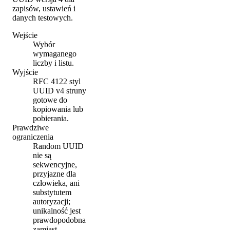
zapisów, ustawień i
danych testowych.
Wejście
Wybór
wymaganego
liczby i listu.
Wyjście
RFC 4122 styl
UUID v4 struny
gotowe do
kopiowania lub
pobierania.
Prawdziwe
ograniczenia
Random UUID
nie są
sekwencyjne,
przyjazne dla
człowieka, ani
substytutem
autoryzacji;
unikalność jest
prawdopodobna
zamiast