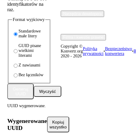
identyfikatorów na
raz.
Narzędzia dewelopera
Format wyjściowy
Standardowe
małe litery
Firma i kwestie prawne
GUID pisane
Copyright ©
Polityka
Bezpieczeństwo
wielkimi
Konvertr.org
•
•
R
prywatności
konwertera
literami
2020 - 2026
Z nawiasami
Bez łączników
Generuj
Wyczyść
UUID
UUID wygenerowane.
Wygenerowane
Kopiuj
UUID
wszystko