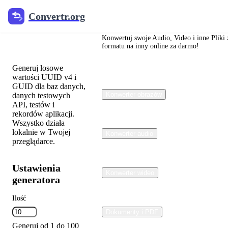
Convertr.org
Convertr.org
Generator
UUID
Konwertuj swoje Audio, Video i inne Pliki 
formatu na inny online za darmo!
Generuj losowe
wartości UUID v4 i
GUID dla baz danych,
Konwerter obrazów
danych testowych
API, testów i
rekordów aplikacji.
Wszystko działa
lokalnie w Twojej
Konwerter audio
przeglądarce.
Ustawienia
Konwerter wideo
generatora
Ilość
Dokumenty i PDF
Generuj od 1 do 100