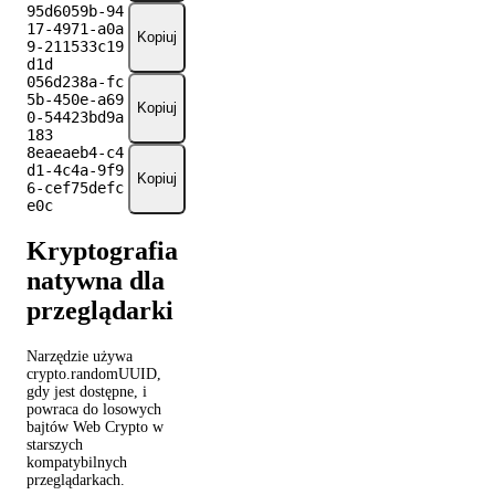
95d6059b-94
17-4971-a0a
Kopiuj
9-211533c19
d1d
056d238a-fc
5b-450e-a69
Kopiuj
0-54423bd9a
183
8eaeaeb4-c4
d1-4c4a-9f9
Kopiuj
6-cef75defc
e0c
Kryptografia
natywna dla
przeglądarki
Narzędzie używa
crypto.randomUUID,
gdy jest dostępne, i
powraca do losowych
bajtów Web Crypto w
starszych
kompatybilnych
przeglądarkach.