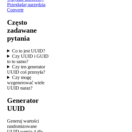
Przeglądaj narzędzia
Convertr
Często
zadawane
pytania
Co to jest UUID?
Czy UUID i GUID
to to samo?
Czy ten generator
UUID coś przesyła?
Czy mogę
wygenerować wiele
UUID naraz?
Generator
UUID
Generuj wartości
randomizowane
UUID wersja 4 dla