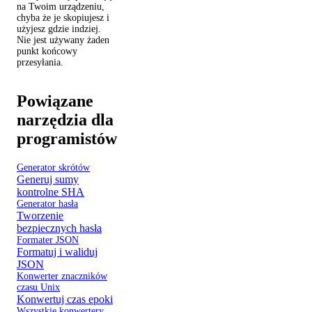
na Twoim urządzeniu,
chyba że je skopiujesz i
użyjesz gdzie indziej.
Nie jest używany żaden
punkt końcowy
przesyłania.
Powiązane
narzędzia dla
programistów
Generator skrótów
Generuj sumy
kontrolne SHA
Generator hasła
Tworzenie
bezpiecznych hasła
Formater JSON
Formatuj i waliduj
JSON
Konwerter znaczników
czasu Unix
Konwertuj czas epoki
Wszystkie konwertery