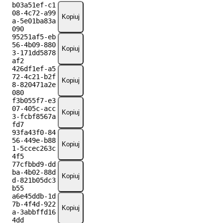
b03a51ef-c1
08-4c72-a99
Kopiuj
a-5e01ba83a
090
95251af5-eb
56-4b09-880
Kopiuj
3-171dd5878
af2
426df1ef-a5
72-4c21-b2f
Kopiuj
8-820471a2e
080
f3b055f7-e3
07-405c-acc
Kopiuj
3-fcbf8567a
fd7
93fa43f0-84
56-449e-b88
Kopiuj
1-5ccec263c
4f5
77cfbbd9-dd
ba-4b02-88d
Kopiuj
d-821b05dc3
b55
a6e45ddb-1d
7b-4f4d-922
Kopiuj
a-3abbffd16
4dd