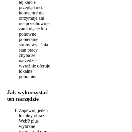
tej karcie
przeglądarki.
konwerter nie
otrzymuje ani
nie przechowuje;
zamknięcie lub
ponowne
pobieranie
strony wyjaśnia
stan pracy,
chyba że
narzędzie
wyraźnie oferuje
lokalne
pobranie.
Jak wykorzystać
ten narzędzie
Zapewnij jeden
lokalny obraz
WebP plus
wybrane
rozmiary ikony i