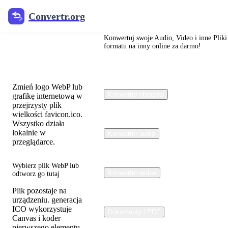
Convertr.org
Convertr.org
Konwerter
WebP na
Konwertuj swoje Audio, Video i inne Pliki
formatu na inny online za darmo!
ICO
Zmień logo WebP lub
Konwerter obrazów
grafikę internetową w
przejrzysty plik
wielkości favicon.ico.
Wszystko działa
lokalnie w
Konwerter audio
przeglądarce.
Wybierz plik WebP lub
Konwerter wideo
odtworz go tutaj
Plik pozostaje na
urządzeniu. generacja
ICO wykorzystuje
Dokumenty i PDF
Canvas i koder
pierwszego elementu.