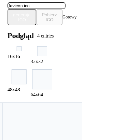
generuje
Pobierz
Gotowy
ICO
ICO
Podgląd
4 entries
16x16
32x32
48x48
64x64