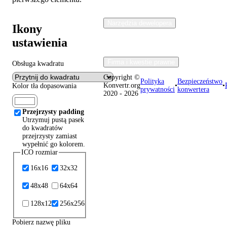
Narzędzia dewelopera
Ikony
ustawienia
Firma i kwestie prawne
Obsługa kwadratu
Copyright ©
Polityka
Bezpieczeństwo
Konvertr.org
•
•
Kolor tła dopasowania
prywatności
konwertera
2020 - 2026
Przejrzysty padding
Utrzymuj pustą pasek
do kwadratów
przejrzysty zamiast
wypełnić go kolorem.
ICO rozmiar
16x16
32x32
48x48
64x64
128x128
256x256
Pobierz nazwę pliku