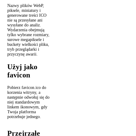
Nazwy plików WebP,
piksele, miniatury i
generowane treści ICO
nie są przesyłane ani
wysyłane do analiz.
Wydarzenia obejmują
tylko wybrane rozmiary,
surowe megapiksele i
buckety wielkości pliku,
tryb przeglądarki i
przyczynę awarii.
Użyj jako
favicon
Pobierz favicon.ico do
korzenia witryny, a
następnie odwołuj się do
niej standardowym
linkem ikonowym, gdy
Twoja platforma
potrzebuje jednego.
Przejrzałe