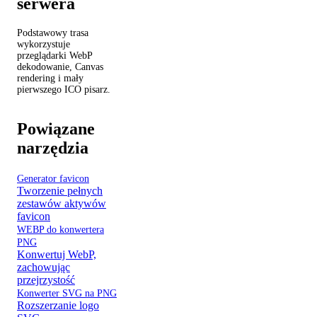
serwera
Podstawowy trasa
wykorzystuje
przeglądarki WebP
dekodowanie, Canvas
rendering i mały
pierwszego ICO pisarz.
Powiązane
narzędzia
Generator favicon
Tworzenie pełnych
zestawów aktywów
favicon
WEBP do konwertera
PNG
Konwertuj WebP,
zachowując
przejrzystość
Konwerter SVG na PNG
Rozszerzanie logo