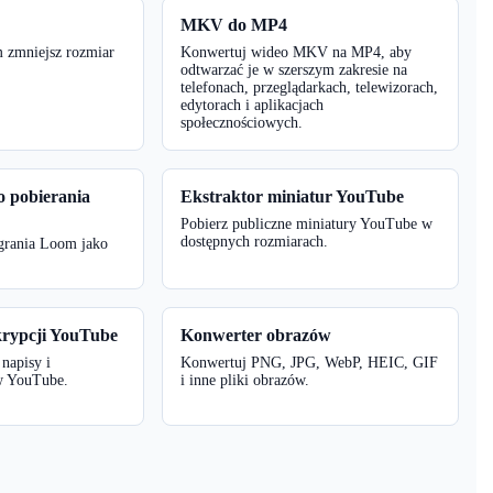
MKV do MP4
m zmniejsz rozmiar
Konwertuj wideo MKV na MP4, aby
odtwarzać je w szerszym zakresie na
telefonach, przeglądarkach, telewizorach,
edytorach i aplikacjach
społecznościowych.
 pobierania
Ekstraktor miniatur YouTube
Pobierz publiczne miniatury YouTube w
dostępnych rozmiarach.
agrania Loom jako
krypcji YouTube
Konwerter obrazów
napisy i
Konwertuj PNG, JPG, WebP, HEIC, GIF
ów YouTube.
i inne pliki obrazów.