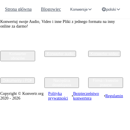
Strona główna
Blogowiec
Konwersje
polski
Convertr.org
Konwertuj swoje Audio, Video i inne Pliki z jednego formatu na inny
online za darmo!
Konwerter
Konwerter audio
Konwerter wideo
obrazów
Dokumenty i PDF
Narzędzia
Firma i kwestie
dewelopera
prawne
Copyright © Konvertr.org
Polityka
Bezpieczeństwo
•
•
Regulamin
2020 - 2026
prywatności
konwertera