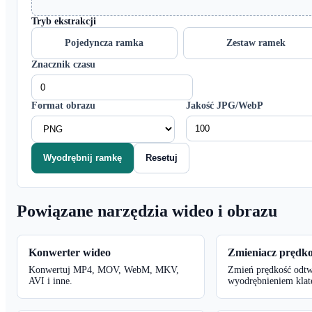
Tryb ekstrakcji
Pojedyncza ramka
Zestaw ramek
Znacznik czasu
Format obrazu
Jakość JPG/WebP
Wyodrębnij ramkę
Resetuj
Powiązane narzędzia wideo i obrazu
Konwerter wideo
Zmieniacz prędko
Konwertuj MP4, MOV, WebM, MKV,
Zmień prędkość odtw
AVI i inne.
wyodrębnieniem klat