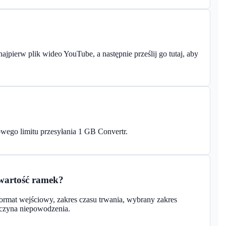
ajpierw plik wideo YouTube, a następnie prześlij go tutaj, aby
ego limitu przesyłania 1 GB Convertr.
awartość ramek?
format wejściowy, zakres czasu trwania, wybrany zakres
yczyna niepowodzenia.