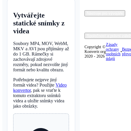
Nástroje pro vývojáře
Vytvářejte
statické snímky z
videa
Společnost a právní záleži
Soubory MP4, MOV, WebM,
Zásady
Copyright ©
MKV a AVI jsou přijímány až
ochrany
Bezp
Konvertr.org
•
do 1 GB. Rámečky si
osobních
přev
2020 - 2026
údajů
zachovávají zdrojové
rozměry, pokud nezvolíte jiný
formát nebo kvalitu obrazu.
Potřebujete nejprve jiný
formát videa? Použijte
Video
konvertor
, pak se vraťte k
tomuto extraktoru snímků
videa a uložte snímky videa
jako obrázky.