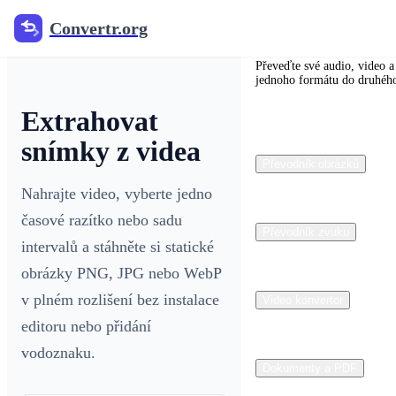
Convertr.org
Convertr.org
Převeďte své audio, video a
jednoho formátu do druhéh
Extrahovat
snímky z videa
Převodník obrázků
Nahrajte video, vyberte jedno
časové razítko nebo sadu
Převodník zvuku
intervalů a stáhněte si statické
obrázky PNG, JPG nebo WebP
v plném rozlišení bez instalace
Video konvertor
editoru nebo přidání
vodoznaku.
Dokumenty a PDF