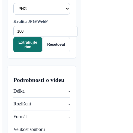
Kvalita JPG/WebP
Extrahujte
Resetovat
rám
Podrobnosti o videu
Délka
-
Rozlišení
-
Formát
-
Velikost souboru
-