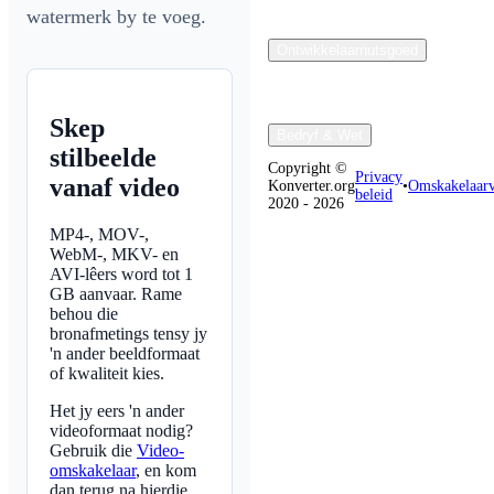
watermerk by te voeg.
Ontwikkelaarnutsgoed
Skep
Bedryf & Wet
stilbeelde
Copyright ©
Privacy
vanaf video
Konverter.org
•
Omskakelaarv
beleid
2020 - 2026
MP4-, MOV-,
WebM-, MKV- en
AVI-lêers word tot 1
GB aanvaar. Rame
behou die
bronafmetings tensy jy
'n ander beeldformaat
of kwaliteit kies.
Het jy eers 'n ander
videoformaat nodig?
Gebruik die
Video-
omskakelaar
, en kom
dan terug na hierdie