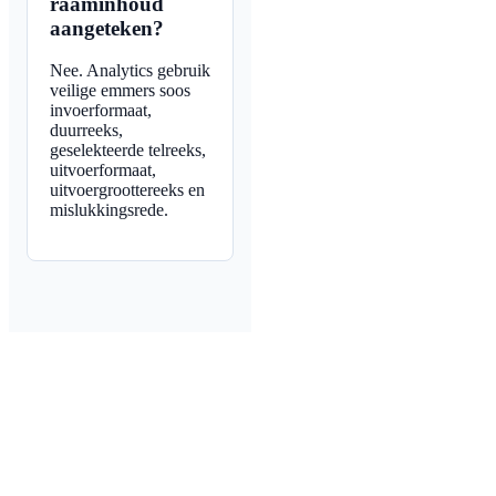
raaminhoud
aangeteken?
Nee. Analytics gebruik
veilige emmers soos
invoerformaat,
duurreeks,
geselekteerde telreeks,
uitvoerformaat,
uitvoergroottereeks en
mislukkingsrede.