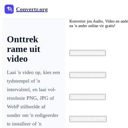
Convertr.org
Convertr.org
Konverter jou Audio, Video en ander
na 'n ander online vir gratis!
Onttrek
rame uit
Beeld-omskakelaar
video
Laai 'n video op, kies een
Oudio-omskakelaar
tydstempel of 'n
intervalstel, en laai vol-
Video-omskakelaar
resolusie PNG, JPG of
WebP stilbeelde af
sonder om 'n redigeerder
Dokumente en PDF
te installeer of 'n