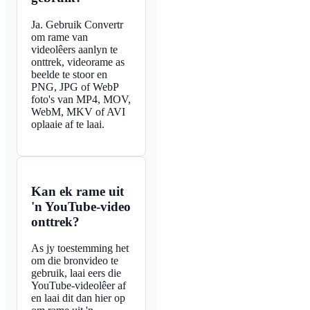
Ja. Gebruik Convertr
om rame van
videolêers aanlyn te
onttrek, videorame as
beelde te stoor en
PNG, JPG of WebP
foto's van MP4, MOV,
WebM, MKV of AVI
oplaaie af te laai.
Kan ek rame uit
'n YouTube-video
onttrek?
As jy toestemming het
om die bronvideo te
gebruik, laai eers die
YouTube-videolêer af
en laai dit dan hier op