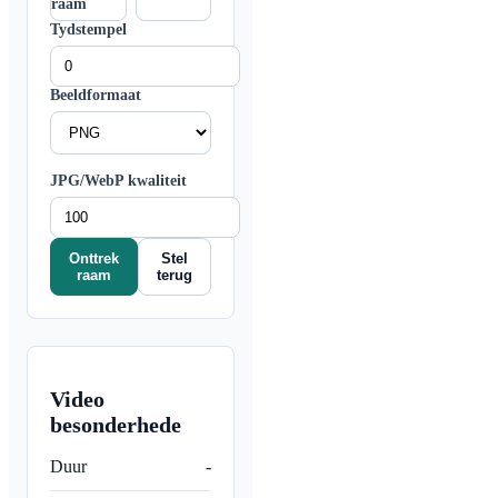
raam
Tydstempel
Beeldformaat
JPG/WebP kwaliteit
Onttrek
Stel
raam
terug
Video
besonderhede
Duur
-