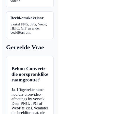
video's.
Beeld-omskakelaar
Skakel PNG, JPG, WebP,
HEIC, GIF en ander
beeldlêers om.
Gereelde Vrae
Behou Convertr
die oorspronklike
raamgrootte?
Ja. Uitgetrekte rame
hou die bronvideo-
afmetings by verstek.
Deur PNG, JPG of
WebP te kies, verander
die beeldformaat, nie