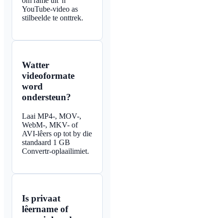
om rame uit 'n
YouTube-video as
stilbeelde te onttrek.
Watter
videoformate
word
ondersteun?
Laai MP4-, MOV-,
WebM-, MKV- of
AVI-lêers op tot by die
standaard 1 GB
Convertr-oplaailimiet.
Is privaat
lêername of