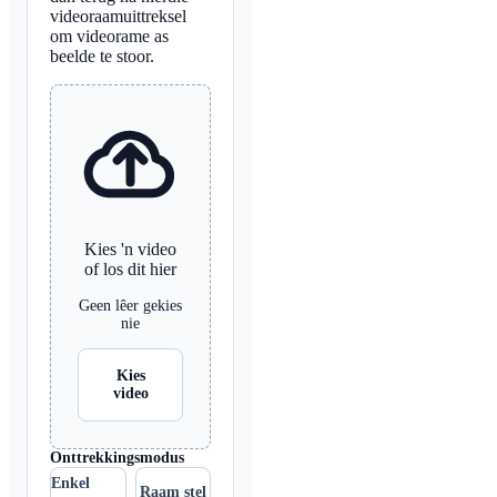
videoraamuittreksel
om videorame as
beelde te stoor.
Kies 'n video
of los dit hier
Geen lêer gekies
nie
Kies
video
Onttrekkingsmodus
Enkel
Raam stel