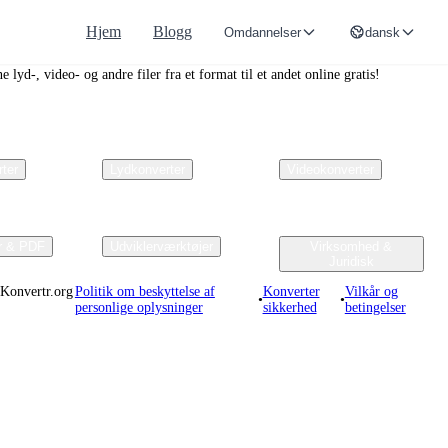
Hjem
Blogg
Omdannelser
dansk
.org
e lyd-, video- og andre filer fra et format til et andet online gratis!
rter
Lydkonverter
Videokonverter
r & PDF
Udviklerværktøjer
Virksomhed &
Juridisk
Konvertr.org
Politik om beskyttelse af
Konverter
Vilkår og
•
•
personlige oplysninger
sikkerhed
betingelser