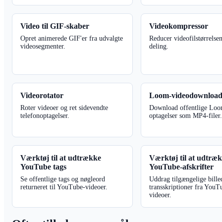
Video til GIF-skaber
Videokompressor
Opret animerede GIF'er fra udvalgte
Reducer videofilstørrelsen
videosegmenter.
deling.
Videorotator
Loom-videodownload
Roter videoer og ret sidevendte
Download offentlige Lo
telefonoptagelser.
optagelser som MP4-filer
Værktøj til at udtrække
Værktøj til at udtræ
YouTube tags
YouTube-afskrifter
Se offentlige tags og nøgleord
Uddrag tilgængelige bille
returneret til YouTube-videoer.
transskriptioner fra YouT
videoer.