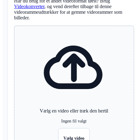
Har du brug for et andet videoformat først? Brug
Videokonverter
, og vend derefter tilbage til denne
videorammeudtrækker for at gemme videorammer som
billeder.
Vælg en video eller træk den hertil
Ingen fil valgt
Vælg video