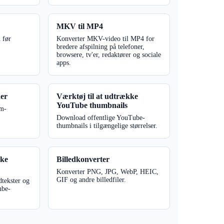
MKV til MP4
 før
Konverter MKV-video til MP4 for
bredere afspilning på telefoner,
browsere, tv'er, redaktører og sociale
apps.
er
Værktøj til at udtrække
YouTube thumbnails
om-
.
Download offentlige YouTube-
thumbnails i tilgængelige størrelser.
kke
Billedkonverter
Konverter PNG, JPG, WebP, HEIC,
GIF og andre billedfiler.
dtekster og
ube-