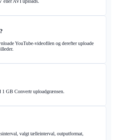
eller AVI uploads.
?
downloade YouTube-videofilen og derefter uploade
lleder.
d 1 GB Convertr uploadgrænsen.
interval, valgt tælleinterval, outputformat,