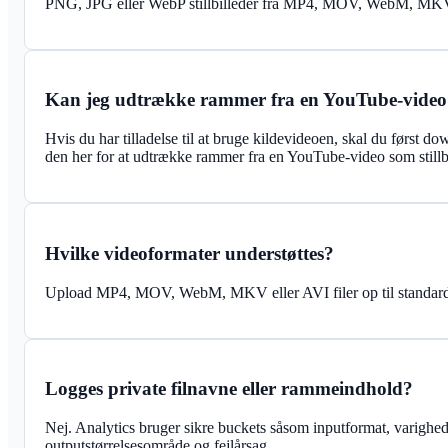
PNG, JPG eller WebP stillbilleder fra MP4, MOV, WebM, MKV 
Kan jeg udtrække rammer fra en YouTube-video
Hvis du har tilladelse til at bruge kildevideoen, skal du først 
den her for at udtrække rammer fra en YouTube-video som stillbi
Hvilke videoformater understøttes?
Upload MP4, MOV, WebM, MKV eller AVI filer op til standar
Logges private filnavne eller rammeindhold?
Nej. Analytics bruger sikre buckets såsom inputformat, varigheds
outputstørrelsesområde og fejlårsag.