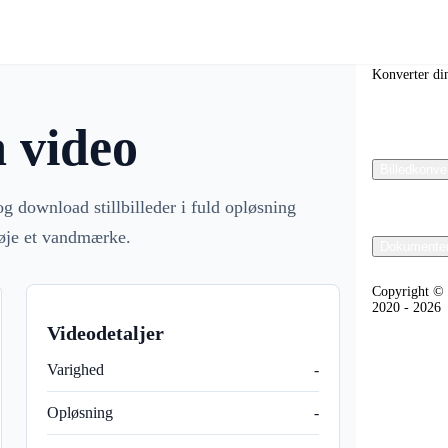
Convertr
Konverter din
a video
Billedkonve
og download stillbilleder i fuld opløsning
føje et vandmærke.
Dokumente
Copyright © 
2020 - 2026
Videodetaljer
Varighed
-
Opløsning
-