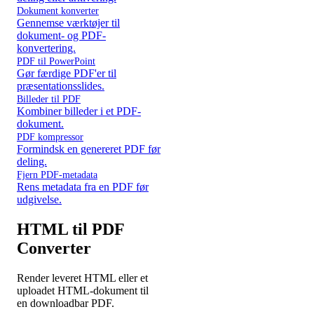
Dokument konverter
Gennemse værktøjer til
dokument- og PDF-
konvertering.
PDF til PowerPoint
Gør færdige PDF'er til
præsentationsslides.
Billeder til PDF
Kombiner billeder i et PDF-
dokument.
PDF kompressor
Formindsk en genereret PDF før
deling.
Fjern PDF-metadata
Rens metadata fra en PDF før
udgivelse.
HTML til PDF
Converter
Render leveret HTML eller et
uploadet HTML-dokument til
en downloadbar PDF.