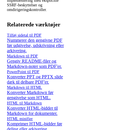
implementering med eksplicitte
SSRF-beskyttelser og
omdirigeringskontroller.
Relaterede værktøjer
Tilføj sidetal til PDF
Nummerer den gengivne PDF
før udgivelse, udskrivning eller
arkivering.
Markdown til PDF
Gengiv README-filer og
Markdown-noter som PDF'er.
PowerPoint til PDF
Konverter PPT og PPTX slide
dæk til delbare PDF'er.
Markdown til HTML
Konverter Markdown før
gengivelse som HTML.
HTML til Markdown
Konverter HTML-bidder til
Markdown for dokumenter.
HTML minifier
Komprimer HTML-bidder før
deling eller arkivering.