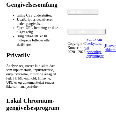
Gengivelsesomfang
Udviklerværktøjer
Inline CSS understøttes.
JavaScript er deaktiveret
under gengivelse.
Fjern-URL-hentning er ikke
Virksomhed & Juridisk
tilgængelig.
Brug data-URL'er til
Politik om
indlejrede billeder eller
Copyright ©
beskyttelse
skrifttyper.
Konver
Konvertr.org
af
•
sikkerh
2020 - 2026
personlige
Privatliv
oplysninger
Analyse registrerer kun sikre data
som inputmetode, inputstørrelse,
outputstørrelse, motor og årsag til
fejl. HTML-indhold, filnavne,
URL'er og dokumenttekst sendes
ikke som analysefelter.
Lokal Chromium-
gengivelsesprogram