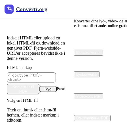
Convertr.org
Convertr.org
HTML til PDF
Converter
Konverter dine lyd-, video- og an
et format til et andet online grati
Indsæt HTML eller upload en
lokal HTML-fil og download en
gengivet PDF. Fjern-webside-
Billedkonverter
URL'er accepteres bevidst ikke i
denne version.
HTML-markup
Lydkonverter
Konverter til
Ryd
Parat
PDF
Videokonverter
Vælg en HTML-fil
Træk en .html- eller .htm-fil
herhen, eller indsæt markup i
Dokumenter & PDF
editoren.