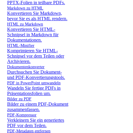
PPTX-Folien in teilbare PDFs.
Markdown zu HTML
Konvertieren Sie Markdown,
bevor Sie es als HTML rendern.
HTML zu Markdown
Konvertieren Sie HTML-
Schnipsel in Markdown für
Dokumentationen.
HTML-Minifier
Komprimieren Sie HTML-
Schnipsel vor dem Teilen oder
Archivieren.
Dokumentenkonverter
Durchsuchen Sie Dokument-
und PDF-Konvertierungstools.
PDF in PowerPoint umwandeln
Wandeln Sie fertige PDFs in
Präsentationsfolien um.
Bilder zu PDF
Bilder zu einem PDF-Dokument
zusammenfassen.
PDF-Kompressor
Verkleinern Sie ein generiertes
PDF vor dem Teilen.
PDF-Metadaten entfernen