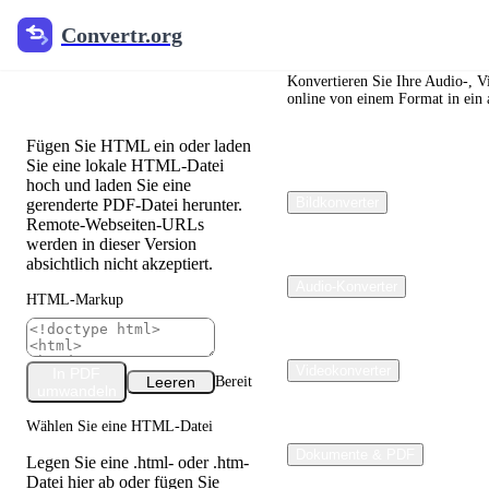
Convertr.org
Convertr.org
HTML zu PDF
Konverter
Konvertieren Sie Ihre Audio-, V
online von einem Format in ein 
Fügen Sie HTML ein oder laden
Sie eine lokale HTML-Datei
hoch und laden Sie eine
Bildkonverter
gerenderte PDF-Datei herunter.
Remote-Webseiten-URLs
werden in dieser Version
absichtlich nicht akzeptiert.
Audio-Konverter
HTML-Markup
Videokonverter
In PDF
Leeren
Bereit
umwandeln
Wählen Sie eine HTML-Datei
Dokumente & PDF
Legen Sie eine .html- oder .htm-
Datei hier ab oder fügen Sie