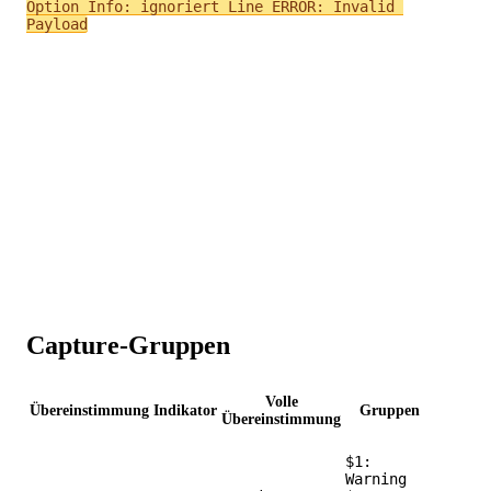
Option Info: ignoriert Line ERROR: Invalid 
Payload
Capture-Gruppen
Volle
Übereinstimmung
Indikator
Gruppen
Übereinstimmung
$1:
Warning