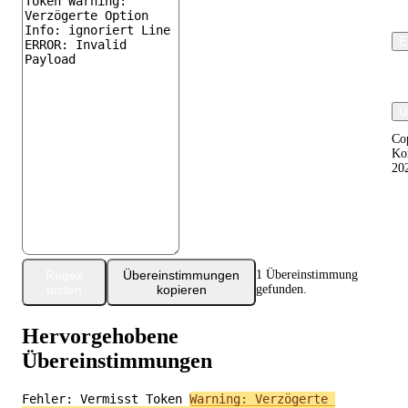
E
U
Co
Ko
20
Regex
Übereinstimmungen
1 Übereinstimmung
testen
kopieren
gefunden.
Hervorgehobene
Übereinstimmungen
Fehler: Vermisst Token 
Warning: Verzögerte 