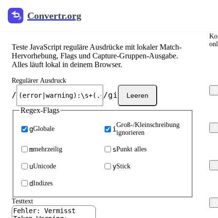
Convertr.org
Co
Regex-Tester
Kon
onl
Teste JavaScript reguläre Ausdrücke mit lokaler Match-
Hervorhebung, Flags und Capture-Gruppen-Ausgabe.
Alles läuft lokal in deinem Browser.
Regulärer Ausdruck
B
/
/gi
Leeren
Regex-Flags
Groß-/Kleinschreibung
A
g
Globale
i
ignorieren
m
mehrzeilig
s
Punkt alles
V
u
Unicode
y
Stick
d
Indizes
Testtext
D