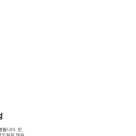
성
행됩니다. 민
업로드되지 않습