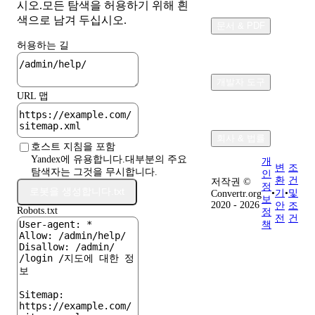
시오.모든 탐색을 허용하기 위해 흰
색으로 남겨 두십시오.
문서 & PDF
허용하는 길
개발자 도구
URL 맵
회사 & 법률
호스트 지침을 포함
Yandex에 유용합니다.대부분의 주요
개
변
조
탐색자는 그것을 무시합니다.
인
환
건
저작권 ©
정
로봇을 생성합니다.txt
•
기
•
및
Convertr.org
보
2020 - 2026
안
조
Robots.txt
정
전
건
책