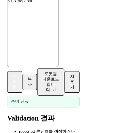
로봇을
유
지
복
다운로드
효
우
사
합니
한
기
다.txt
준비 완료
Validation 결과
robots.txt 콘텐츠를 생성하거나