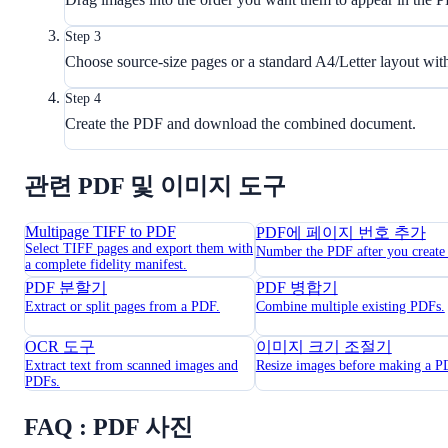
Step 3
Choose source-size pages or a standard A4/Letter layout wit
Step 4
Create the PDF and download the combined document.
관련 PDF 및 이미지 도구
Multipage TIFF to PDF
PDF에 페이지 번호 추가
Select TIFF pages and export them with
Number the PDF after you create 
a complete fidelity manifest.
PDF 분할기
PDF 병합기
Extract or split pages from a PDF.
Combine multiple existing PDFs.
OCR 도구
이미지 크기 조절기
Extract text from scanned images and
Resize images before making a P
PDFs.
FAQ : PDF 사진