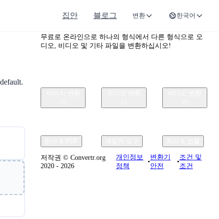
집안
블로그
변환
한국어
Convertr.org
국어
무료로 온라인으로 하나의 형식에서 다른 형식으로 오
디오, 비디오 및 기타 파일을 변환하십시오!
default.
이미지 변환
오디오 변환
비디오 변환
기
기
기
문서 & PDF
개발자 도구
회사 & 법률
개인정보
변환기
조건 및
저작권 © Convertr.org
•
•
2020 - 2026
정책
안전
조건