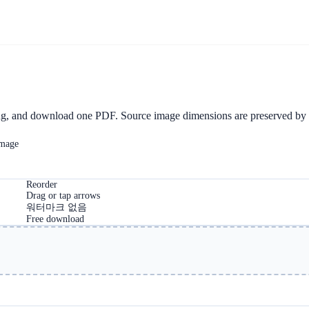
집안
블로그
변환
한
ing, and download one PDF. Source image dimensions are preserved by 
image
Reorder
Drag or tap arrows
워터마크 없음
Free download