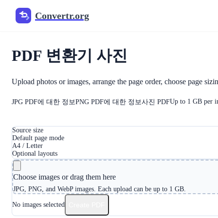
Convertr.org
Convertr.org
PDF 변환기 사진
Upload photos or images, arrange the page order, choose page siz
Up to 1 GB per 
JPG PDF에 대한 정보
PNG PDF에 대한 정보
사진 PDF
Source size
Default page mode
A4 / Letter
Optional layouts
Choose images or drag them here
JPG, PNG, and WebP images. Each upload can be up to 1 GB.
No images selected
Create PDF