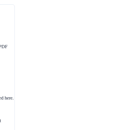
n PDF
ed here.
t