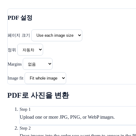
PDF 설정
페이지 크기
정위
Margins
Image fit
PDF로 사진을 변환
Step 1
Upload one or more JPG, PNG, or WebP images.
Step 2
Drag images into the order you want them to appear in the 