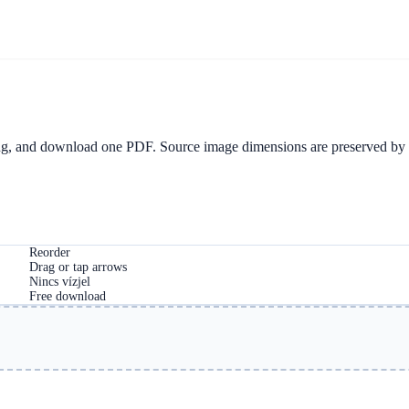
otthon
Blogok
Átváltások
magy
zing, and download one PDF. Source image dimensions are preserved by
Reorder
Drag or tap arrows
Nincs vízjel
Free download