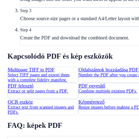
Step 3
Choose source-size pages or a standard A4/Letter layout wit
Step 4
Create the PDF and download the combined document.
Kapcsolódó PDF és kép eszközök
Multipage TIFF to PDF
Oldalszámok hozzáadása PDF
Select TIFF pages and export them
Number the PDF after you create i
with a complete fidelity manifest.
PDF felosztó
PDF egyesítő
Extract or split pages from a PDF.
Combine multiple existing PDFs.
OCR eszköz
Képméretező
Extract text from scanned images and
Resize images before making a P
PDFs.
FAQ: képek PDF