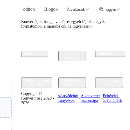
otthon
Blogok
Átváltások
magyar
Convertr.org
ar
Konvertáljon hang-, videó- és egyéb fájlokat egyik
formátumból a másikba online ingyenesen!
Képkonverter
audio
Videókonverter
konverter
Dokumentumok
Fejlesztői
Cég és jogi
és PDF
Eszközök
ügyek
Copyright ©
Adatvédelmi
A konverter
Feltételek
Konvertr.org 2020 -
•
•
irányelvek
biztonsága
és feltételek
2026