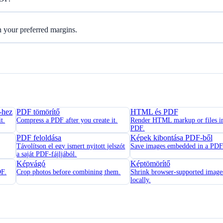
h your preferred margins.
-hez
PDF tömörítő
HTML és PDF
t.
Compress a PDF after you create it.
Render HTML markup or files in
PDF.
PDF feloldása
Képek kibontása PDF-ből
Távolítson el egy ismert nyitott jelszót
Save images embedded in a PDF
a saját PDF-fájljából.
Képvágó
Képtömörítő
DF.
Crop photos before combining them.
Shrink browser-supported image
locally.