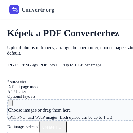
Convertr.org
Convertr.org
Képek a PDF Converterhez
Upload photos or images, arrange the page order, choose page si
default.
JPG PDF
PNG egy PDF
Fotó PDF
Up to 1 GB per image
Source size
Default page mode
A4 / Letter
Optional layouts
Choose images or drag them here
JPG, PNG, and WebP images. Each upload can be up to 1 GB.
No images selected
Create PDF