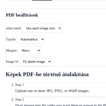
PDF beállítások
oldal méret
Tájolás
Margins
Image fit
Képek PDF-be történő átalakítása
Step 1
Upload one or more JPG, PNG, or WebP images.
Step 2
Drag images into the order you want them to appear in the 