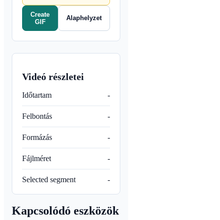
Create
Alaphelyzet
GIF
Videó részletei
Időtartam
-
Felbontás
-
Formázás
-
Fájlméret
-
Selected segment
-
Kapcsolódó eszközök