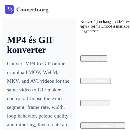
Convertr.org
Convertr.org
Konvertáljon hang-, videó- és
egyik formátumból a másikba
ingyenesen!
MP4 és GIF
konverter
Képkonverter
Convert MP4 to GIF online,
or upload MOV, WebM,
MKV, and AVI videos for the
audio konverter
same video to GIF maker
controls. Choose the exact
Videókonverter
segment, frame rate, width,
loop behavior, palette quality,
and dithering, then create an
Dokumentumok és PDF