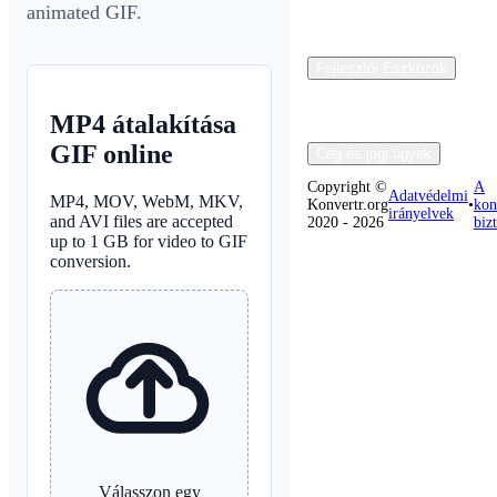
animated GIF.
Fejlesztői Eszközök
MP4 átalakítása
GIF online
Cég és jogi ügyek
Copyright ©
A
Adatvédelmi
MP4, MOV, WebM, MKV,
Konvertr.org
•
kon
irányelvek
and AVI files are accepted
2020 - 2026
biz
up to 1 GB for video to GIF
conversion.
Válasszon egy