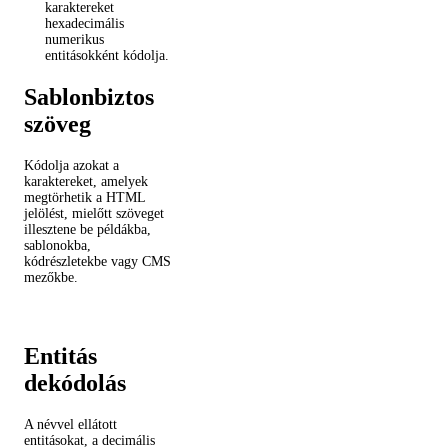
karaktereket
hexadecimális
numerikus
entitásokként kódolja.
Sablonbiztos
szöveg
Kódolja azokat a
karaktereket, amelyek
megtörhetik a HTML
jelölést, mielőtt szöveget
illesztene be példákba,
sablonokba,
kódrészletekbe vagy CMS
mezőkbe.
Entitás
dekódolás
A névvel ellátott
entitásokat, a decimális