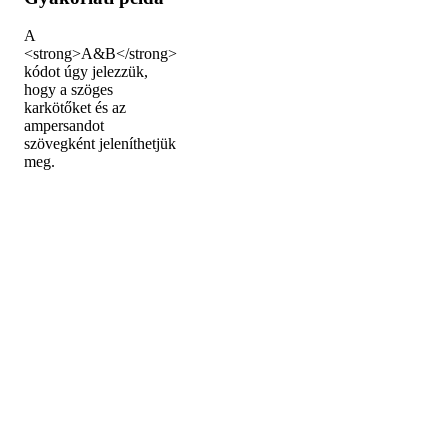
A
<strong>A&B</strong>
kódot úgy jelezzük,
hogy a szöges
karkötőket és az
ampersandot
szövegként jeleníthetjük
meg.