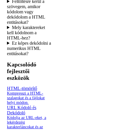
Feltöltésre kerül a
szövegem, amikor
kódolom vagy
dekódolom a HTML
entitásokat?
Mely karaktereket
kell kódolnom a
HTML-hez?
Ez képes dekódolni a
numerikus HTML
entitásokat?
Kapcsolódó
fejlesztői
eszközök
HTML-tömörítő
Kompresszi a HTML-
szalagokat és a fájlokat
helyi módon.
URL Kódoló és
Dekódoló
Kódolja az URL-eket, a
lekérdezési
karakterláncokat és az