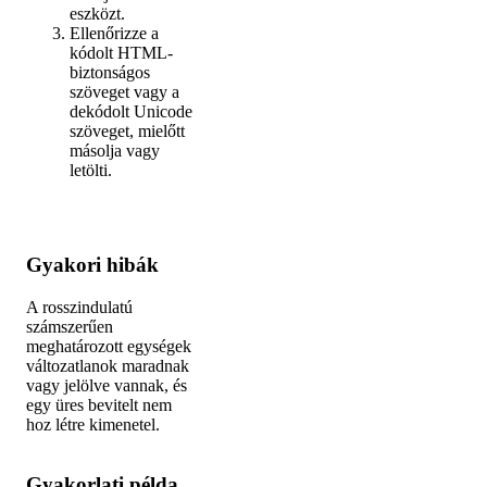
eszközt.
Ellenőrizze a
kódolt HTML-
biztonságos
szöveget vagy a
dekódolt Unicode
szöveget, mielőtt
másolja vagy
letölti.
Gyakori hibák
A rosszindulatú
számszerűen
meghatározott egységek
változatlanok maradnak
vagy jelölve vannak, és
egy üres bevitelt nem
hoz létre kimenetel.
Gyakorlati példa