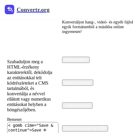
Convertr.org
Convertr.org
HTML
Entitás
Konvertáljon hang-, videó- és egyéb fájlo
egyik formátumból a másikba online
ingyenesen!
Kódoló és
Dekódoló
Képkonverter
Szabaduljon meg a
HTML-érzékeny
karakterektől, dekódolja
az entitásokkal teli
kódrészleteket a CMS
audio konverter
tartalmából, és
konvertálja a névvel
ellátott vagy numerikus
entitásokat helyben a
Videókonverter
böngészőjében.
Bemenet
Dokumentumok és PDF