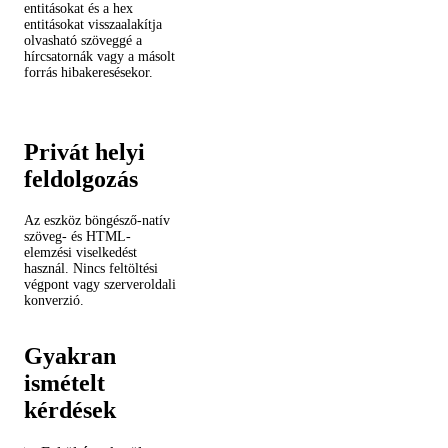
entitásokat és a hex
entitásokat visszaalakítja
olvasható szöveggé a
hírcsatornák vagy a másolt
forrás hibakeresésekor.
Privát helyi
feldolgozás
Az eszköz böngésző-natív
szöveg- és HTML-
elemzési viselkedést
használ. Nincs feltöltési
végpont vagy szerveroldali
konverzió.
Gyakran
ismételt
kérdések