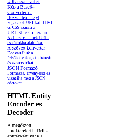
URL-összetevőket.
Kép a Base64
Converter-ra
Hozzon létre helyi
képadatok URI-kat HTML
és CSS számára.
URL Slug Generátor
A címek és címek URL-
családokká alakítása.
A szöveg konverter
Konvertáljuk a
felsőbányákat, címbányát
és azonosítókat.
JSON Formázó
Formázza, érvényesíti és
vizsgálja meg a JSON
adatokat.
HTML Entity
Encoder és
Decoder
A megőrzött
karaktereket HTML-
entitékként vagy a