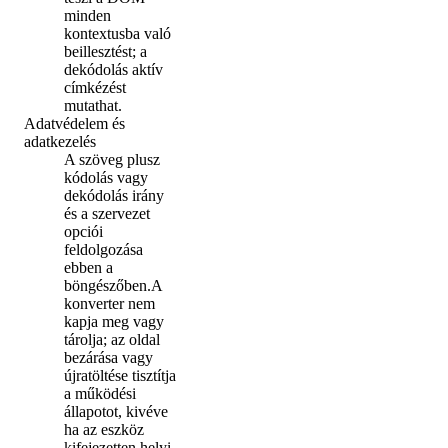
minden
kontextusba való
beillesztést; a
dekódolás aktív
címkézést
mutathat.
Adatvédelem és
adatkezelés
A szöveg plusz
kódolás vagy
dekódolás irány
és a szervezet
opciói
feldolgozása
ebben a
böngészőben.A
konverter nem
kapja meg vagy
tárolja; az oldal
bezárása vagy
újratöltése tisztítja
a működési
állapotot, kivéve
ha az eszköz
kifejezetten helyi