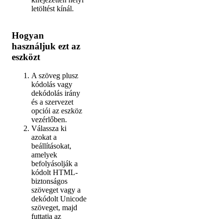
letöltést kínál.
Hogyan
használjuk ezt az
eszközt
A szöveg plusz
kódolás vagy
dekódolás irány
és a szervezet
opciói az eszköz
vezérlőben.
Válassza ki
azokat a
beállításokat,
amelyek
befolyásolják a
kódolt HTML-
biztonságos
szöveget vagy a
dekódolt Unicode
szöveget, majd
futtatja az