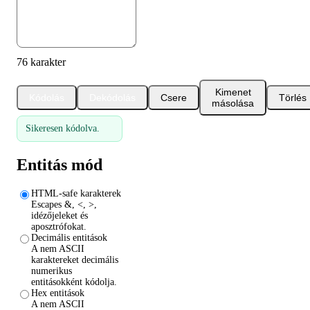
76 karakter
Kimenet
Kódolás
Dekódolás
Csere
Törlés
másolása
Sikeresen kódolva.
Entitás mód
HTML-safe karakterek
Escapes &, <, >,
idézőjeleket és
aposztrófokat.
Decimális entitások
A nem ASCII
karaktereket decimális
numerikus
entitásokként kódolja.
Hex entitások
A nem ASCII