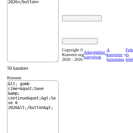
Fejlesztői Eszközök
Cég és jogi ügyek
Copyright ©
A
Felt
Adatvédelmi
Konvertr.org
•
konverter
•
és
irányelvek
2020 - 2026
biztonsága
felt
50 karakter
Kimenet