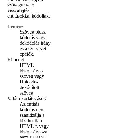
szövegre való
visszafejtési
entitásokkal kódolják.
Bemenet
Szöveg plusz
kódolás vagy
dekódolás irány
és a szervezet
opciók.
Kimenet
HTML-
biztonságos
szöveg vagy
Unicode-
dekódított
szöveg.
Valódi korlátozások
Az entitás
kódolás nem
szanitizálja a
bizalmatlan
HTML-t, vagy
biztonságosvá
teszi a DOM