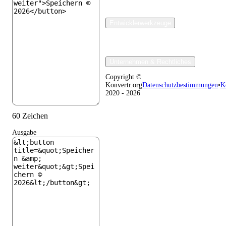
Entwicklerwerkzeuge
Unternehmen & Rechtliches
Copyright ©
Konvertr.org
Datenschutzbestimmungen
•
K
2020 - 2026
60 Zeichen
Ausgabe