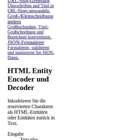
URL-Slug-Generator
Überschriften und Titel in
URL-Slugs umwandeln.
Groß-/Kleinschreibung
ändern
Großbuchstaben, Titel-
Großschreibung und
Bezeichner konvertieren.
JSON-Formatierer
Formatieren, validieren
und inspizieren Sie JSON-
Daten.
HTML Entity
Encoder und
Decoder
Inkodeieren Sie die
reservierten Charaktere
als HTML-Entitäten
oder Entitäten zurück in
Text.
Eingabe
Text plus