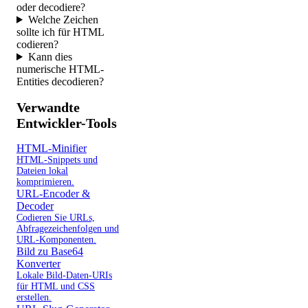
oder decodiere?
Welche Zeichen
sollte ich für HTML
codieren?
Kann dies
numerische HTML-
Entities decodieren?
Verwandte
Entwickler-Tools
HTML-Minifier
HTML-Snippets und
Dateien lokal
komprimieren.
URL-Encoder &
Decoder
Codieren Sie URLs,
Abfragezeichenfolgen und
URL-Komponenten.
Bild zu Base64
Konverter
Lokale Bild-Daten-URIs
für HTML und CSS
erstellen.