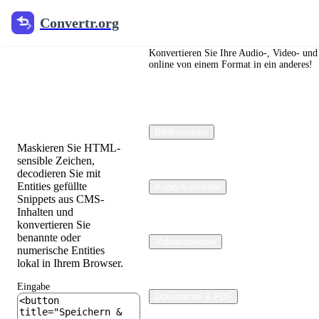
Convertr.org
Convertr.org
HTML-
Entitäts-
Konvertieren Sie Ihre Audio-, Video- und
online von einem Format in ein anderes!
Encoder &
Decoder
Bildkonverter
Maskieren Sie HTML-
sensible Zeichen,
decodieren Sie mit
Entities gefüllte
Audio-Konverter
Snippets aus CMS-
Inhalten und
konvertieren Sie
benannte oder
Videokonverter
numerische Entities
lokal in Ihrem Browser.
Eingabe
Dokumente & PDF