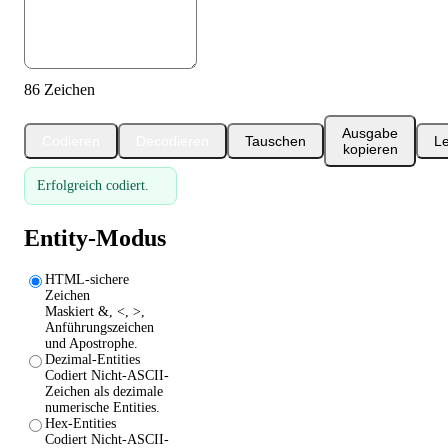
86 Zeichen
Ausgabe
Codieren
Decodieren
Tauschen
L
kopieren
Erfolgreich codiert.
Entity-Modus
HTML-sichere
Zeichen
Maskiert &, <, >,
Anführungszeichen
und Apostrophe.
Dezimal-Entities
Codiert Nicht-ASCII-
Zeichen als dezimale
numerische Entities.
Hex-Entities
Codiert Nicht-ASCII-