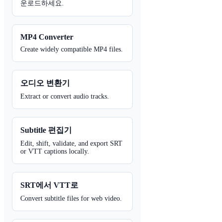
운로드하세요.
MP4 Converter
Create widely compatible MP4 files.
오디오 변환기
Extract or convert audio tracks.
Subtitle 편집기
Edit, shift, validate, and export SRT
or VTT captions locally.
SRT에서 VTT로
Convert subtitle files for web video.