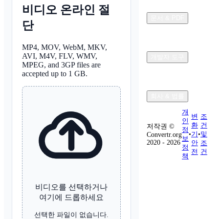
비디오 온라인 절
문서 & PDF
단
MP4, MOV, WebM, MKV,
AVI, M4V, FLV, WMV,
개발자 도구
MPEG, and 3GP files are
accepted up to 1 GB.
회사 & 법률
개
변
조
인
환
건
저작권 ©
정
•
기
•
및
Convertr.org
보
2020 - 2026
안
조
정
전
건
책
비디오를 선택하거나
여기에 드롭하세요
선택한 파일이 없습니다.