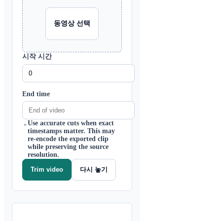
동영상 선택
시작 시간
End time
Use accurate cuts when exact
timestamps matter. This may
re-encode the exported clip
while preserving the source
resolution.
다시 놓기
Trim video