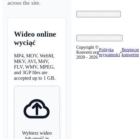
across the site.
Narzędzia dewelopera
Wideo online
Firma i kwestie prawne
wyciąć
Copyright ©
Polityka
Bezpiecz
Konvertr.org
•
prywatności
konwerte
MP4, MOV, WebM,
2020 - 2026
MKV, AVI, M4V,
FLV, WMV, MPEG,
and 3GP files are
accepted up to 1 GB.
Wybierz wideo
lub upuść je