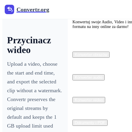
Convertr.org
Convertr.org
Konwertuj swoje Audio, Video i inn
formatu na inny online za darmo!
Przycinacz
wideo
Konwerter obrazów
Upload a video, choose
the start and end time,
Konwerter audio
and export the selected
clip without a watermark.
Convertr preserves the
Konwerter wideo
original streams by
default and keeps the 1
Dokumenty i PDF
GB upload limit used