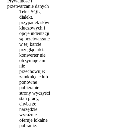
Prywatność i
przetwarzanie danych
Tekst SQL,
dialekt,
przypadek słów
kluczowych i
opcje indentacji
są przetwarzane
w tej karcie
przeglądarki.
konwerter nie
otrzymuje ani
nie
przechowuje;
zamknięcie lub
ponowne
pobieranie
strony wyczyści
stan pracy,
chyba że
narzędzie
wyraźnie
oferuje lokalne
pobranie.