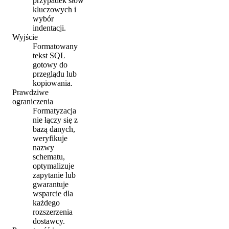
przypadek słów
kluczowych i
wybór
indentacji.
Wyjście
Formatowany
tekst SQL
gotowy do
przeglądu lub
kopiowania.
Prawdziwe
ograniczenia
Formatyzacja
nie łączy się z
bazą danych,
weryfikuje
nazwy
schematu,
optymalizuje
zapytanie lub
gwarantuje
wsparcie dla
każdego
rozszerzenia
dostawcy.