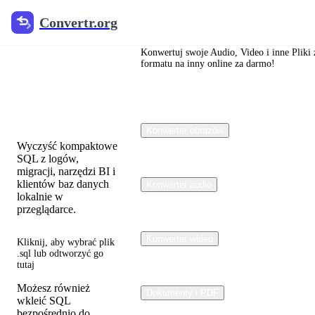
Convertr.org
Convertr.org
SQL
Formatter
Konwertuj swoje Audio, Video i inne Pliki 
formatu na inny online za darmo!
i
Beautifier
Konwerter obrazów
Wyczyść kompaktowe
SQL z logów,
migracji, narzędzi BI i
klientów baz danych
Konwerter audio
lokalnie w
przeglądarce.
Konwerter wideo
Kliknij, aby wybrać plik
.sql lub odtworzyć go
tutaj
Możesz również
Dokumenty i PDF
wkleić SQL
bezpośrednio do