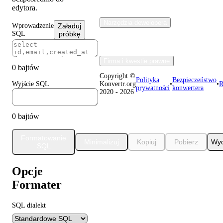
edytora.
Narzędzia dewelopera
Wprowadzenie
Załaduj
SQL
próbkę
Firma i kwestie prawne
0 bajtów
Copyright ©
Polityka
Bezpieczeństwo
Wyjście SQL
Konvertr.org
•
•
R
prywatności
konwertera
2020 - 2026
0 bajtów
Formatowanie
Minimalizuj
Kopiuj
Pobierz
Wyc
SQL
Opcje
Formater
SQL dialekt