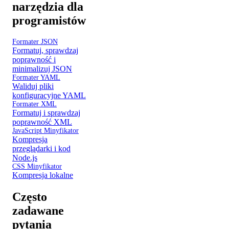
narzędzia dla
programistów
Formater JSON
Formatuj, sprawdzaj
poprawność i
minimalizuj JSON
Formater YAML
Waliduj pliki
konfiguracyjne YAML
Formater XML
Formatuj i sprawdzaj
poprawność XML
JavaScript Minyfikator
Kompresja
przeglądarki i kod
Node.js
CSS Minyfikator
Kompresja lokalne
Często
zadawane
pytania