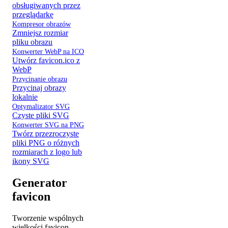
obsługiwanych przez
przeglądarkę
Kompresor obrazów
Zmniejsz rozmiar
pliku obrazu
Konwerter WebP na ICO
Utwórz favicon.ico z
WebP
Przycinanie obrazu
Przycinaj obrazy
lokalnie
Optymalizator SVG
Czyste pliki SVG
Konwerter SVG na PNG
Twórz przezroczyste
pliki PNG o różnych
rozmiarach z logo lub
ikony SVG
Generator
favicon
Tworzenie wspólnych
wielkości favicon