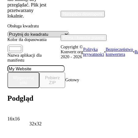
przeglądać. Plik jest
przetwarzany
Narzędzia dewelopera
lokalnie.
Obsługa kwadratu
Firma i kwestie prawne
Kolor tła dopasowania
Copyright ©
Polityka
Bezpieczeństwo
Konvertr.org
•
•
R
prywatności
konwertera
Nazwa aplikacji dla
2020 - 2026
manifestu
Wygeneruj
Pobierz
Gotowy
pliki
ZIP
Podgląd
16x16
32x32