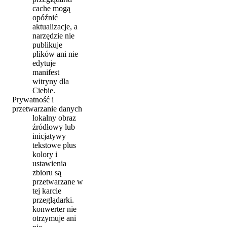
cache mogą
opóźnić
aktualizacje, a
narzędzie nie
publikuje
plików ani nie
edytuje
manifest
witryny dla
Ciebie.
Prywatność i
przetwarzanie danych
lokalny obraz
źródłowy lub
inicjatywy
tekstowe plus
kolory i
ustawienia
zbioru są
przetwarzane w
tej karcie
przeglądarki.
konwerter nie
otrzymuje ani