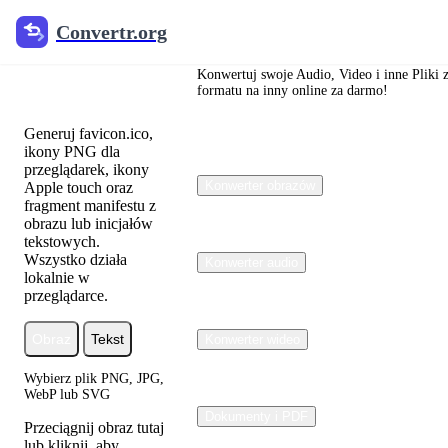
Convertr.org
Convertr.org
Generator
favicon
Konwertuj swoje Audio, Video i inne Pliki 
formatu na inny online za darmo!
Generuj favicon.ico,
ikony PNG dla
przeglądarek, ikony
Konwerter obrazów
Apple touch oraz
fragment manifestu z
obrazu lub inicjałów
tekstowych.
Wszystko działa
Konwerter audio
lokalnie w
przeglądarce.
Obraz
Tekst
Konwerter wideo
Wybierz plik PNG, JPG,
WebP lub SVG
Dokumenty i PDF
Przeciągnij obraz tutaj
lub kliknij, aby