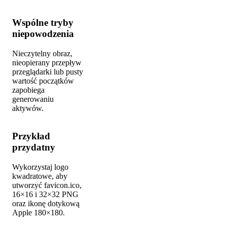
Wspólne tryby
niepowodzenia
Nieczytelny obraz,
nieopierany przepływ
przeglądarki lub pusty
wartość początków
zapobiega
generowaniu
aktywów.
Przykład
przydatny
Wykorzystaj logo
kwadratowe, aby
utworzyć favicon.ico,
16×16 i 32×32 PNG
oraz ikonę dotykową
Apple 180×180.