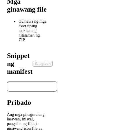
Mga
ginawang file
Gumawa ng mga
asset upang
makita ang
nilalaman ng
ZIP.
Snippet
ng
Kopyahin
manifest
Pribado
Ang mga pinagmulang
larawan, inisyal,
pangalan ng file at
ginawang icon file ay