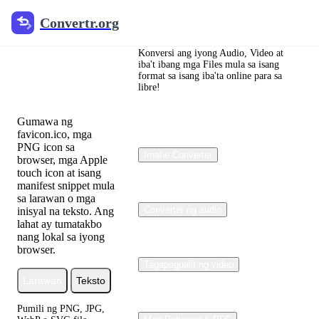
Convertr.org
Convertr.org
Tagagawa
ng
Konversi ang iyong Audio, Video at
iba't ibang mga Files mula sa isang
format sa isang iba'ta online para sa
Favicon
libre!
Gumawa ng
favicon.ico, mga
PNG icon sa
Imahe Converter
browser, mga Apple
touch icon at isang
manifest snippet mula
sa larawan o mga
Converter ng audio
inisyal na teksto. Ang
lahat ay tumatakbo
nang lokal sa iyong
browser.
Tagapagpalit ng video
Larawan
Teksto
Pumili ng PNG, JPG,