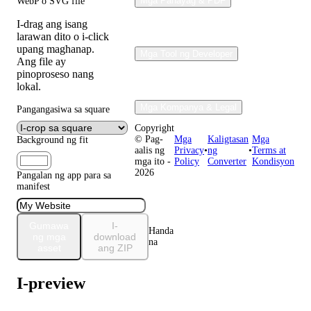
Mga Pahayag & PDF
WebP o SVG file
I-drag ang isang
larawan dito o i-click
upang maghanap.
Mga Tool ng Developer
Ang file ay
pinoproseso nang
lokal.
Mga Kompanya & Legal
Pangangasiwa sa square
Copyright
© Pag-
Mga
Kaligtasan
Mga
Background ng fit
aalis ng
Privacy
•
ng
•
Terms at
mga ito -
Policy
Converter
Kondisyon
2026
Pangalan ng app para sa
manifest
Gumawa
I-
Handa
ng mga
download
na
asset
ang ZIP
I-preview