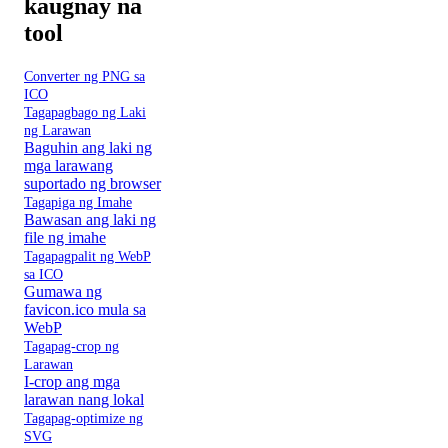
kaugnay na
tool
Converter ng PNG sa
ICO
Tagapagbago ng Laki
ng Larawan
Baguhin ang laki ng
mga larawang
suportado ng browser
Tagapiga ng Imahe
Bawasan ang laki ng
file ng imahe
Tagapagpalit ng WebP
sa ICO
Gumawa ng
favicon.ico mula sa
WebP
Tagapag-crop ng
Larawan
I-crop ang mga
larawan nang lokal
Tagapag-optimize ng
SVG