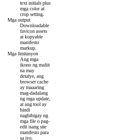
text initials plus
mga color at
crop setting.
Mga output
Downloadable
favicon assets
at kopyable
manifesto
markup.
Mga limitasyon
Ang mga
ikono ng maliit
na may
detalye, ang
browser cache
ay maaaring
mag-dadalang
ng mga update,
at ang tool ay
hindi
nagbibigay ng
mga file o pag-
edit isang site
manifesto para
sa iyo.