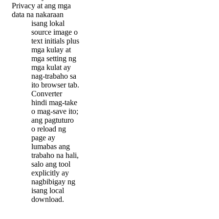
Privacy at ang mga
data na nakaraan
isang lokal
source image o
text initials plus
mga kulay at
mga setting ng
mga kulat ay
nag-trabaho sa
ito browser tab.
Converter
hindi mag-take
o mag-save ito;
ang pagtuturo
o reload ng
page ay
lumabas ang
trabaho na hali,
salo ang tool
explicitly ay
nagbibigay ng
isang local
download.