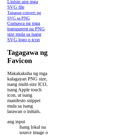
Linisin ang mga
SVG file
Tagapag-convert ng
SVG sa PNG
Gumawa ng mga
transparent na PNG
size mula sa isang
SVG logo o icon
Tagagawa ng
Favicon
Makakakuha ng mga
kalagayan PNG size,
isang multi-size ICO,
isang Apple touch
icon, at isang
manifesto snippet
mula sa isang
larawan o initials.
ang input
Isang lokal na
source image o