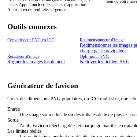
sein de votre navi
icônes Apple touch et des icônes d'application
Android en un seul téléchargement.
Outils connexes
Convertisseur PNG en ICO
Redimensionneur d'image
Redimensionner les images pr
charge par le navigateur
Recadreur d'image
Optimiseur SVG
Rogner les images localement
Nettoyer les fichiers SVG
Générateur de favicon
Créez des dimensions PNG populaires, un ICO multi-size, une icône
Entrée
Une image source locale ou des initiales de texte plus les coul
Sortie
Actifs Favicon téléchargables et marquage manifeste copiabl
Les limites réelles
Les petits icônes perdent des détails, les cache de navigateur p