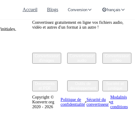
Accueil
Blogs
Conversion
français
Convertr.org
Convertissez gratuitement en ligne vos fichiers audio,
vidéo et autres d'un format à un autre !
nitiales.
Convertisseur
Convertisseur
Convertisseur
d'images
audio
vidéo
Documents
Outils de
Société et
et PDF
développement
juridique
Copyright ©
Modalités
Politique de
Sécurité du
Konvertr.org
•
•
et
confidentialité
convertisseur
2020 - 2026
conditions