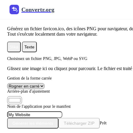
Convertr.org
Générateur de favicon
Générez un fichier favicon.ico, des icônes PNG pour navigateur, des 
Tout s'exécute localement dans votre navigateur.
Slika
Texte
Choisissez un fichier PNG, JPG, WebP ou SVG
Glissez une image ici ou cliquez pour parcourir. Le fichier est trait
Gestion de la forme carrée
Arrière-plan d'ajustement
Nom de l'application pour le manifest
Générer les éléments
Télécharger ZIP
Prêt