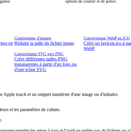
gateur.
options de couleur et de police.
Compresseur d'images
Convertisseur WebP en ICO
ises en
Réduire la taille du fichier image
Créer un favicon.ico à par
WebP
Convertisseur SVG vers PNG
Créer différentes tailles PNG
transparentes à partir d'un logo ou
d'une icône SVG
 Apple touch et un snippet manifeste d'une image ou d'initiales.
eurs et les paramètres de culture.
e.
euvent retarder les mises à jour et l’outil ne publie pas de fichiers ou n