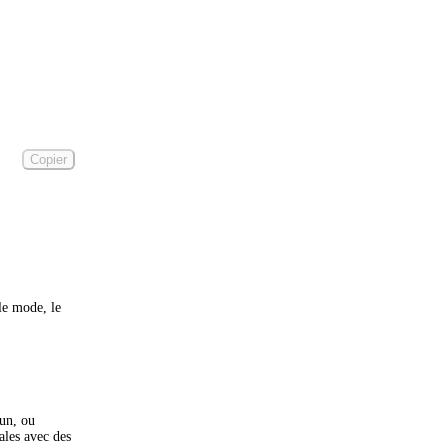
Copier
 le mode, le
 un, ou
ales avec des