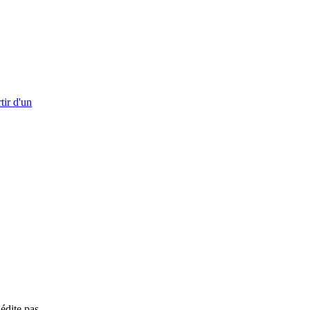
tir d'un
’édite pas