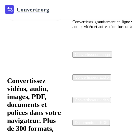
Convertr.org
Convertr.org
Convertisseur de fichiers en
ligne
Convertissez gratuitement en ligne 
audio, vidéo et autres d'un format à
Convertisseur
de fichiers
gratuit en
Convertisseur image
ligne
Convertisseur audio
Convertissez
vidéos, audio,
images, PDF,
Convertisseur vidéo
documents et
polices dans votre
navigateur. Plus
Documents et PDF
de 300 formats,