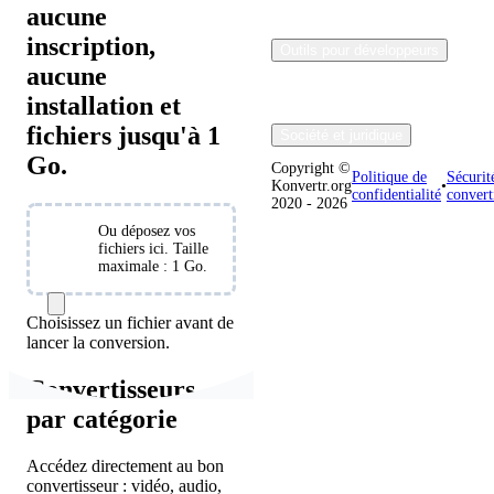
aucune
inscription,
Outils pour développeurs
aucune
installation et
fichiers jusqu'à 1
Société et juridique
Go.
Copyright ©
Politique de
Sécurit
Konvertr.org
•
confidentialité
convert
2020 - 2026
Choisir
Ou déposez vos
des
fichiers ici. Taille
maximale : 1 Go.
fichiers
Choisissez un fichier avant de
lancer la conversion.
Convertisseurs
par catégorie
Accédez directement au bon
convertisseur : vidéo, audio,