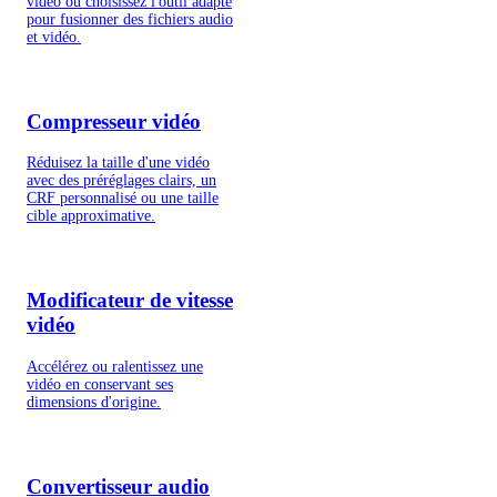
vidéo ou choisissez l'outil adapté
pour fusionner des fichiers audio
et vidéo.
Compresseur vidéo
Réduisez la taille d'une vidéo
avec des préréglages clairs, un
CRF personnalisé ou une taille
cible approximative.
Modificateur de vitesse
vidéo
Accélérez ou ralentissez une
vidéo en conservant ses
dimensions d'origine.
Convertisseur audio