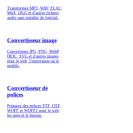
Transformez MP3, WAV, FLAC,
M4A, OGG et d'autres fichiers
audio sans installer de logiciel.
Convertisseur image
Convertissez JPG, PNG, WebP,
HEIC, SVG et d'autres images
pour le web, l'impression ou le
mobile.
Convertisseur de
polices
Préparez des polices TTF, OTF,
WOFF et WOFF2 pour le web,
les apps et le bureau.