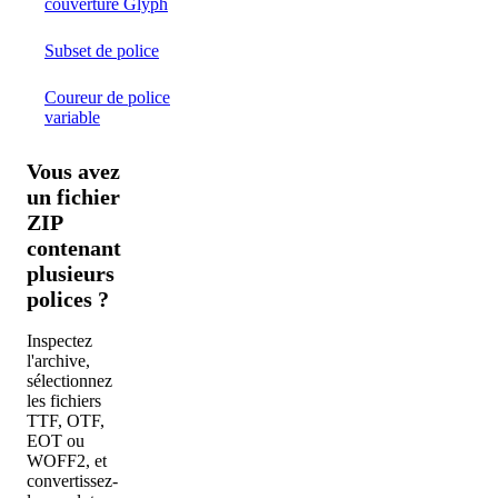
couverture Glyph
Subset de police
Coureur de police
variable
Convertir
Vous avez
ZIP en
un fichier
WOFF
ZIP
contenant
plusieurs
polices ?
Inspectez
l'archive,
sélectionnez
les fichiers
TTF, OTF,
EOT ou
WOFF2, et
convertissez-