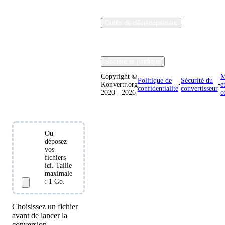
gratuitement.
Utilisez le flux
de travail de
Outils de développement
conversion
directe existant
pour préparer un
Société et juridique
phonnette pour le
Copyright ©
M
logiciel de
Politique de
Sécurité du
Konvertr.org
•
•
e
confidentialité
convertisseur
bureau ou la
2020 - 2026
c
livraison web.
Ou
déposez
Choisir
vos
les
fichiers
ici. Taille
fichiers
maximale
: 1 Go.
Choisissez un fichier
avant de lancer la
conversion.