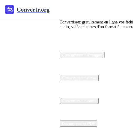
Convertr.org
Convertr.org
Free
Online
Convertissez gratuitement en ligne vos fich
audio, vidéo et autres d'un format à un autr
Font
Converter
for TTF,
Convertisseur d'images
OTF,
WOFF &
Convertisseur audio
WOFF2
Convertisseur vidéo
Convertir les
phontres TTF,
OTF, WOFF et
Documents et PDF
WOFf2 en ligne