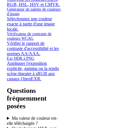
RGB, HSL, HSV et CMYK.
Générateur de palette de couleurs
d'image
Sélectionnez une couleur
exacte à partir d'une image
locale.
Vérificateur de contraste de
couleurs WCAG
Vérifier le rapport de
contraste d'accessibilité et les
normes AA/AAA.
Exr HDR à PNG
Appliquer l'exposition
explicite, gamma ou la rendu
scène-lineaire à sRGB aux
canaux OpenEXR.
Questions
fréquemment
posées
Ma valeur de couleur est-
elle téléchargée ?