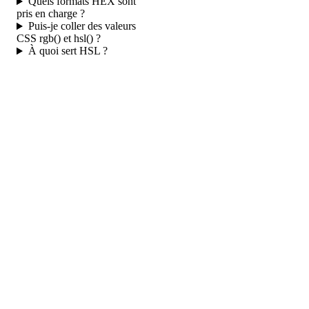
Quels formats HEX sont
pris en charge ?
Puis-je coller des valeurs
CSS rgb() et hsl() ?
À quoi sert HSL ?