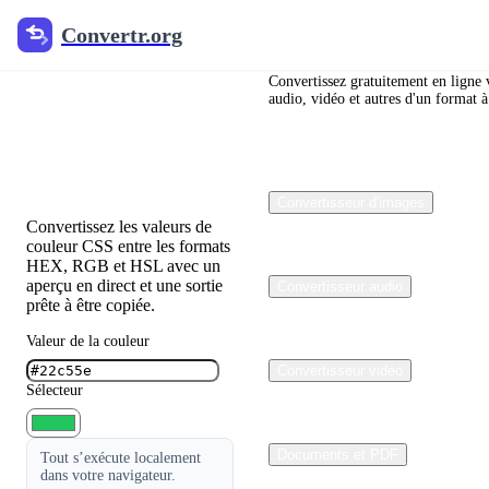
Convertr.org
Convertr.org
Convertisseur
de couleurs
Convertissez gratuitement en ligne 
audio, vidéo et autres d'un format à
HEX RGB
HSL
Convertisseur d'images
Convertissez les valeurs de
couleur CSS entre les formats
HEX, RGB et HSL avec un
aperçu en direct et une sortie
Convertisseur audio
prête à être copiée.
Valeur de la couleur
Convertisseur vidéo
Sélecteur
Documents et PDF
Tout s’exécute localement
dans votre navigateur.