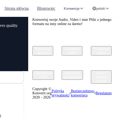
Strona główna
Blogowiec
Konwersje
polski
Convertr.org
Konwertuj swoje Audio, Video i inne Pliki z jednego
formatu na inny online za darmo!
ves quality
Konwerter
Konwerter
Konwerter
obrazów
audio
wideo
Dokumenty
Narzędzia
Firma i
i PDF
dewelopera
kwestie
prawne
Copyright ©
Polityka
Bezpieczeństwo
Konvertr.org
•
•
Regulamin
prywatności
konwertera
2020 - 2026
l.