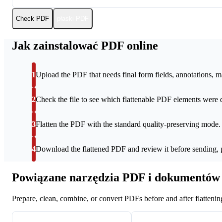
Check PDF
płaski PDF
Jak zainstalować PDF online
1
Upload the PDF that needs final form fields, annotations, ma
2
Check the file to see which flattenable PDF elements were 
3
Flatten the PDF with the standard quality-preserving mode.
4
Download the flattened PDF and review it before sending, pr
Powiązane narzędzia PDF i dokumentów
Prepare, clean, combine, or convert PDFs before and after flattenin