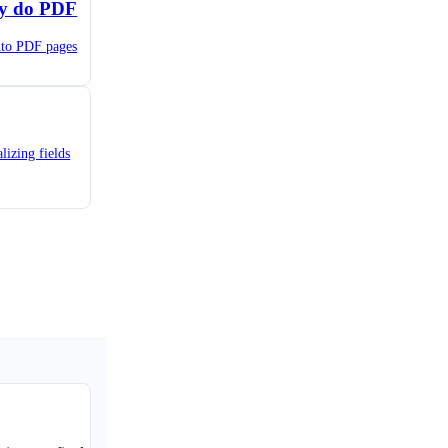
y do PDF
nto PDF pages
izing fields