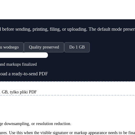
before sending, printing, filing, or uploading. The default mode preser
ku wodnego
Quality preserved
Do 1 GB
PDF
nd markups finalized
ad a ready-to-send PDF
 GB, tylko pliki PDF
age downsampling, or resolution reduction.
ures. Use this when the visible signature or markup appearance needs to be fina