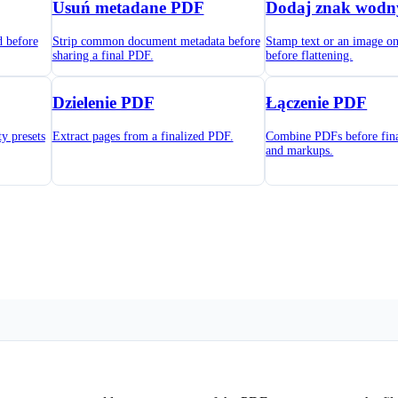
Usuń metadane PDF
Dodaj znak wodn
 before
Strip common document metadata before
Stamp text or an image o
sharing a final PDF.
before flattening.
Dzielenie PDF
Łączenie PDF
y presets
Extract pages from a finalized PDF.
Combine PDFs before final
and markups.