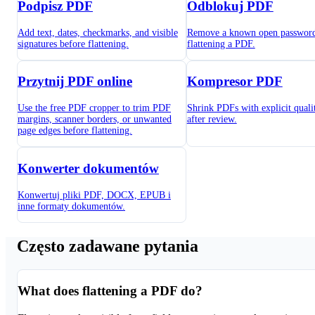
Podpisz PDF
Odblokuj PDF
Add text, dates, checkmarks, and visible
Remove a known open password
signatures before flattening.
flattening a PDF.
Przytnij PDF online
Kompresor PDF
Use the free PDF cropper to trim PDF
Shrink PDFs with explicit qualit
margins, scanner borders, or unwanted
after review.
page edges before flattening.
Konwerter dokumentów
Konwertuj pliki PDF, DOCX, EPUB i
inne formaty dokumentów.
Często zadawane pytania
What does flattening a PDF do?