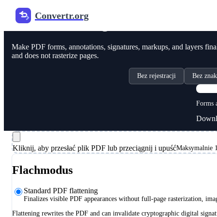
Convertr.org
PDF online wg
Make PDF forms, annotations, signatures, markups, and layers final 
and does not rasterize pages.
Bez rejestracji
Bez zna
Forms a
Downlo
Kliknij, aby przesłać plik PDF lub przeciągnij i upuść
Maksymalnie 1
Flachmodus
Standard PDF flattening
Finalizes visible PDF appearances without full-page rasterization, im
Flattening rewrites the PDF and can invalidate cryptographic digital signat