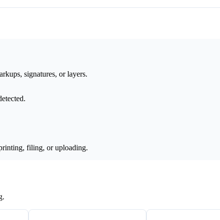
rkups, signatures, or layers.
detected.
inting, filing, or uploading.
g.