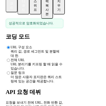
디
스
력
지
코
코
위
복
우
드
드
프
사
기
본
성공적으로 암호화되었습니다.
코딩 모드
URL 구성 요소
쿼리 값, 경로 세그먼트 및 분할에
대 한.
전체 URL
URL 분리기를 키프링 할 때 읽을 수
있습니다.
질문 링크
더 많은 사용자 표지판은 쿼리 스트
링에 있는 공간을 제공합니다.
API 요청 데뷔
요청을 보내기 전에 URL, 전화 반환 값,