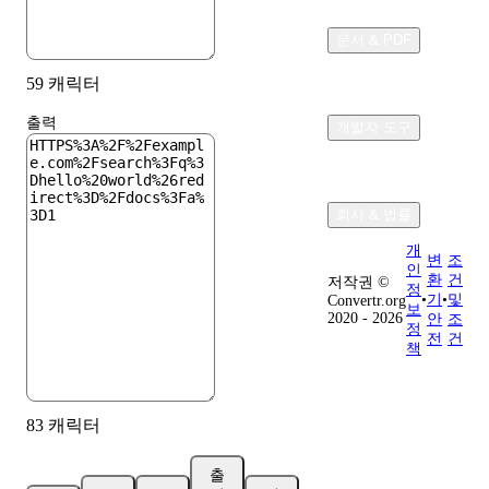
문서 & PDF
59 캐릭터
출력
개발자 도구
회사 & 법률
개
변
조
인
환
건
저작권 ©
정
•
기
•
및
Convertr.org
보
2020 - 2026
안
조
정
전
건
책
83 캐릭터
출